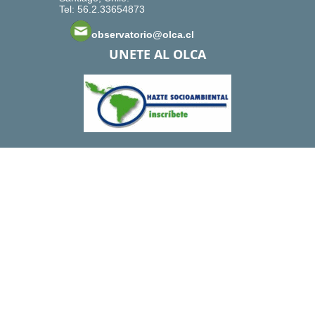
Tel: 56.2.33654873
observatorio@olca.cl
UNETE AL OLCA