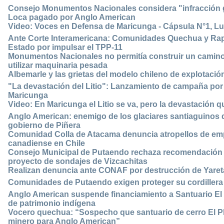
Consejo Monumentos Nacionales considera "infracción 
Loca pagado por Anglo American
Video: Voces en Defensa de Maricunga - Cápsula N°1, L
Ante Corte Interamericana: Comunidades Quechua y Rap
Estado por impulsar el TPP-11
Monumentos Nacionales no permitía construir un camino
utilizar maquinaria pesada
Albemarle y las grietas del modelo chileno de explotación 
"La devastación del Litio": Lanzamiento de campaña por la
Maricunga
Video: En Maricunga el Litio se va, pero la devastación 
Anglo American: enemigo de los glaciares santiaguinos 
gobierno de Piñera
Comunidad Colla de Atacama denuncia atropellos de em
canadiense en Chile
Consejo Municipal de Putaendo rechaza recomendación 
proyecto de sondajes de Vizcachitas
Realizan denuncia ante CONAF por destrucción de Yaret
Comunidades de Putaendo exigen proteger su cordillera 
Anglo American suspende financiamiento a Santuario El P
de patrimonio indígena
Vocero quechua: “Sospecho que santuario de cerro El 
minero para Anglo American”