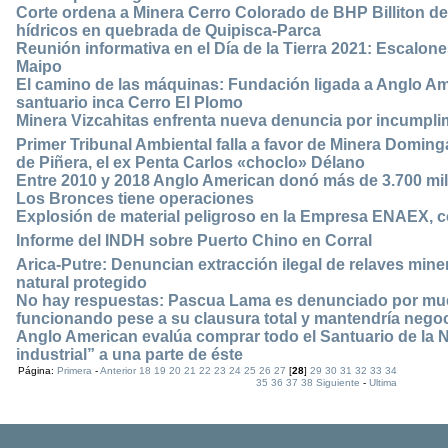
Corte ordena a Minera Cerro Colorado de BHP Billiton de
hídricos en quebrada de Quipisca-Parca
Reunión informativa en el Día de la Tierra 2021: Escalones
Maipo
El camino de las máquinas: Fundación ligada a Anglo Am
santuario inca Cerro El Plomo
Minera Vizcahitas enfrenta nueva denuncia por incumpli
Primer Tribunal Ambiental falla a favor de Minera Doming
de Piñera, el ex Penta Carlos «choclo» Délano
Entre 2010 y 2018 Anglo American donó más de 3.700 mi
Los Bronces tiene operaciones
Explosión de material peligroso en la Empresa ENAEX,
Informe del INDH sobre Puerto Chino en Corral
Arica-Putre: Denuncian extracción ilegal de relaves m
natural protegido
No hay respuestas: Pascua Lama es denunciado por muer
funcionando pese a su clausura total y mantendría negoc
Anglo American evalúa comprar todo el Santuario de la N
industrial” a una parte de éste
Página:
Primera
-
Anterior
18
19
20
21
22
23
24
25
26
27
[
28
]
29
30
31
32
33
34
35
36
37
38
Siguiente
-
Ultima