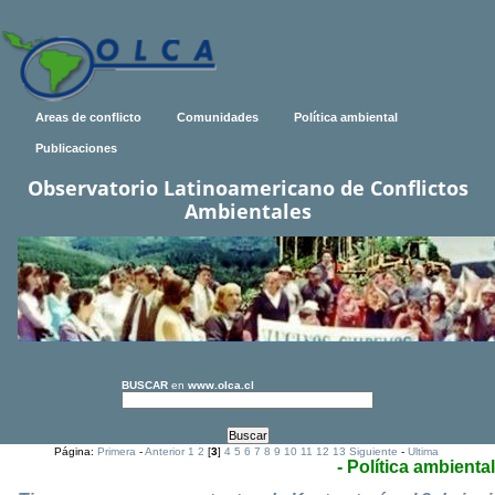
Areas de conflicto
Comunidades
Política ambiental
Publicaciones
Observatorio Latinoamericano de Conflictos
Ambientales
BUSCAR
en
www.olca.cl
Página:
Primera
-
Anterior
1
2
[
3
]
4
5
6
7
8
9
10
11
12
13
Siguiente
-
Ultima
- Política ambiental