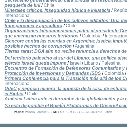
Secretismo gubernamental para blindar las responsabili
pesquería de kril
/
Chile
Minerales críticos, inseguridad hídrica e injusticia
/
Repúb
Internacional
Chile y la desregulación de los cultivos editados: Una de
transparencia y agricultura
/
Chile
Organizaciones latinoamericanas piden al presidente Gu
que amenazan nuestros territorios
/
Colombia
/
Internacion
Glencore contra las cuerdas en Argentina: justicia imput
posibles hechos de corrupción
/
Argentina
Tierras raras: DGA aún no recibe renuncia a derechos de
Del territorio palestino al sur del Líbano: una política s
ejército israelí queda impune
/
Israel
/
Líbano
/
Palestina
Encuentro de Formación de Defensores Comunitarios y de 
Protección de Inversiones y Demandas ISDS
/
Colombia
Primera Conferencia para la Transición más allá de los 
Internacional
UdeC y negocio minero: la apuesta de la casa de estudios 
el Biobío
/
Chile
América Latina ante el derrumbe de la globalización y la 
Ya esta disponible el Boletín Plataformas de ObservAcci
Página:
Primera
-
Anterior
1
2
[
3
]
4
5
6
7
8
9
10
11
12
13
Siguiente
-
Ultima