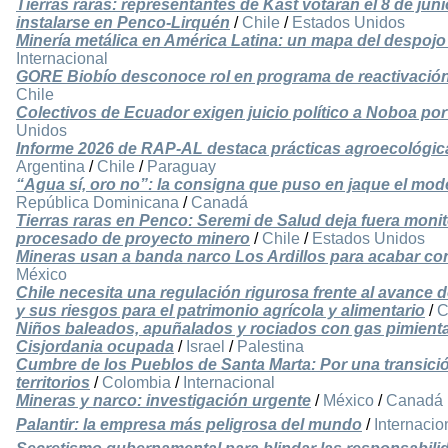
Tierras raras: representantes de Kast votarán el 8 de ju
instalarse en Penco-Lirquén
/
Chile
/
Estados Unidos
Minería metálica en América Latina: un mapa del despojo
Internacional
GORE Biobío desconoce rol en programa de reactivación 
Chile
Colectivos de Ecuador exigen juicio político a Noboa po
Unidos
Informe 2026 de RAP-AL destaca prácticas agroecológicas
Argentina
/
Chile
/
Paraguay
“Agua sí, oro no”: la consigna que puso en jaque el mo
República Dominicana
/
Canadá
Tierras raras en Penco: Seremi de Salud deja fuera monit
procesado de proyecto minero
/
Chile
/
Estados Unidos
Mineras usan a banda narco Los Ardillos para acabar c
México
Chile necesita una regulación rigurosa frente al avance 
y sus riesgos para el patrimonio agrícola y alimentario
/
C
Niños baleados, apuñalados y rociados con gas pimienta p
Cisjordania ocupada
/
Israel
/
Palestina
Cumbre de los Pueblos de Santa Marta: Por una transició
territorios
/
Colombia
/
Internacional
Mineras y narco: investigación urgente
/
México
/
Canadá
Palantir: la empresa más peligrosa del mundo
/
Internacio