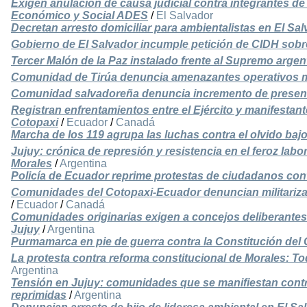
Exigen anulación de causa judicial contra integrantes de
Económico y Social ADES
/
El Salvador
Decretan arresto domiciliar para ambientalistas en El Sa
Gobierno de El Salvador incumple petición de CIDH sobr
Tercer Malón de la Paz instalado frente al Supremo argen
Comunidad de Tirúa denuncia amenazantes operativos mili
Comunidad salvadoreña denuncia incremento de presenci
Registran enfrentamientos entre el Ejército y manifestant
Cotopaxi
/
Ecuador
/
Canadá
Marcha de los 119 agrupa las luchas contra el olvido bajo
Jujuy: crónica de represión y resistencia en el feroz lab
Morales
/
Argentina
Policía de Ecuador reprime protestas de ciudadanos con
Comunidades del Cotopaxi-Ecuador denuncian militariza
/
Ecuador
/
Canadá
Comunidades originarias exigen a concejos deliberantes 
Jujuy
/
Argentina
Purmamarca en pie de guerra contra la Constitución del
La protesta contra reforma constitucional de Morales: To
Argentina
Tensión en Jujuy: comunidades que se manifiestan contra
reprimidas
/
Argentina