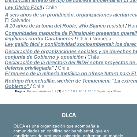
Denuncian arresto de hijo de lideresa ambiental en El Sa
Ley Olvido Fácil
/
Chile
A seis años de su prohibición, organizaciones alertan re
El Salvador
A 10 años de la toma del Roble, ¡Río Blanco resiste!
/
Hon
Comunidades mapuche de Pilmaiquén presentan querella
ilegítimos contra Carabineros
/
Chile
/
Noruega
Ley gatillo fácil y conflictividad socioambiental: los de
Declaración de organizaciones sociales y de derechos h
conjunta de Gobierno y oposición
/
Chile
Declaración de la directora del INDH sobre proyectos de 
defensa privilegiada”
/
Chile
El regreso de la minería metálica no ofrece futuro para E
Rodrigo Huenchullán, werkén de Temucuicui: “La extrema
Gobierno”
/
Chile
Página:
Primera
-
Anterior
1
2
[
3
]
4
5
6
7
8
9
10
11
12
13
Siguiente
-
Ultima
OLCA
OLCA es una organización que acompaña a
comunidades en conflicto socioambiental, que en
condiciones de profunda asimetría, enfrentan un modelo