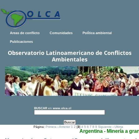
Areas de conflicto
Comunidades
Política ambiental
Publicaciones
Observatorio Latinoamericano de Conflictos
Ambientales
BUSCAR
en
www.olca.cl
Página:
Primera
-
Anterior
1
2
[
3
]
4
5
6
7
8
9
Siguiente
-
Ultima
Argentina - Minería a gra