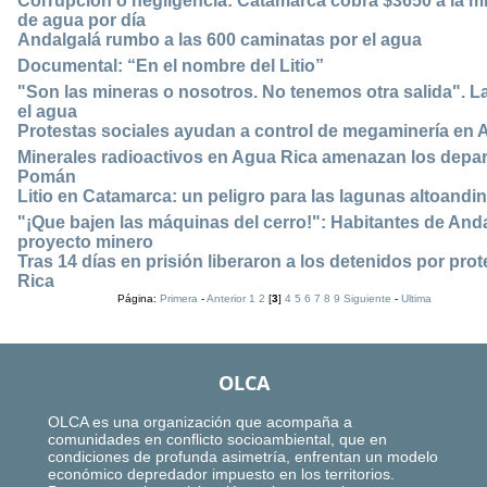
Corrupción o negligencia: Catamarca cobra $3650 a la mi
de agua por día
Andalgalá rumbo a las 600 caminatas por el agua
Documental: “En el nombre del Litio”
"Son las mineras o nosotros. No tenemos otra salida". La
el agua
Protestas sociales ayudan a control de megaminería en 
Minerales radioactivos en Agua Rica amenazan los depa
Pomán
Litio en Catamarca: un peligro para las lagunas altoandin
"¡Que bajen las máquinas del cerro!": Habitantes de Anda
proyecto minero
Tras 14 días en prisión liberaron a los detenidos por pro
Rica
Página:
Primera
-
Anterior
1
2
[
3
]
4
5
6
7
8
9
Siguiente
-
Ultima
OLCA
OLCA es una organización que acompaña a
comunidades en conflicto socioambiental, que en
condiciones de profunda asimetría, enfrentan un modelo
económico depredador impuesto en los territorios.