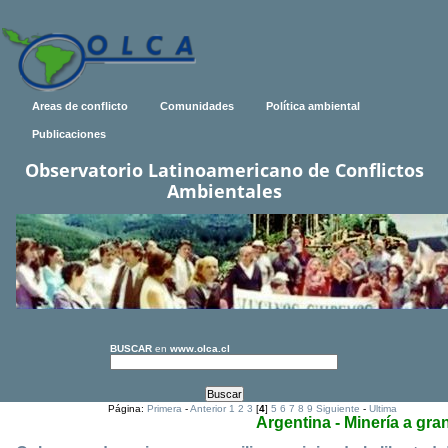
Areas de conflicto
Comunidades
Política ambiental
Publicaciones
Observatorio Latinoamericano de Conflictos
Ambientales
BUSCAR
en
www.olca.cl
Página:
Primera
-
Anterior
1
2
3
[
4
]
5
6
7
8
9
Siguiente
-
Ultima
Argentina - Minería a gra