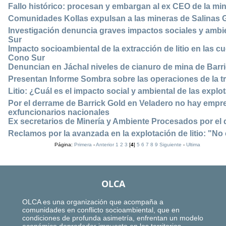
Fallo histórico: procesan y embargan al ex CEO de la m
Comunidades Kollas expulsan a las mineras de Salinas
Investigación denuncia graves impactos sociales y ambien
Sur
Impacto socioambiental de la extracción de litio en las c
Cono Sur
Denuncian en Jáchal niveles de cianuro de mina de Barri
Presentan Informe Sombra sobre las operaciones de la t
Litio: ¿Cuál es el impacto social y ambiental de las expl
Por el derrame de Barrick Gold en Veladero no hay empr
exfuncionarios nacionales
Ex secretarios de Minería y Ambiente Procesados por el 
Reclamos por la avanzada en la explotación de litio: "N
Página:
Primera
-
Anterior
1
2
3
[
4
]
5
6
7
8
9
Siguiente
-
Ultima
OLCA
OLCA es una organización que acompaña a
comunidades en conflicto socioambiental, que en
condiciones de profunda asimetría, enfrentan un modelo