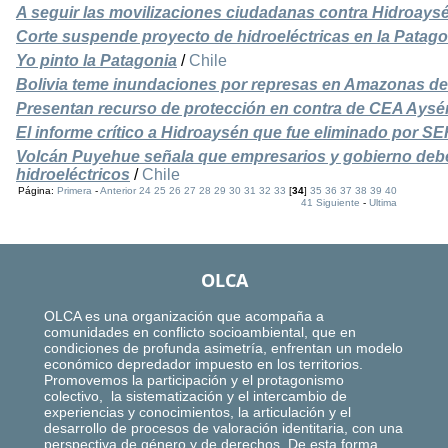
A seguir las movilizaciones ciudadanas contra Hidroays
Corte suspende proyecto de hidroeléctricas en la Patago
Yo pinto la Patagonia
/
Chile
Bolivia teme inundaciones por represas en Amazonas de 
Presentan recurso de protección en contra de CEA Aysé
El informe crítico a Hidroaysén que fue eliminado por
Volcán Puyehue señala que empresarios y gobierno debe
hidroeléctricos
/
Chile
Página:
Primera
-
Anterior
24
25
26
27
28
29
30
31
32
33
[
34
]
35
36
37
38
39
40
41
Siguiente
-
Ultima
OLCA
OLCA es una organización que acompaña a
comunidades en conflicto socioambiental, que en
condiciones de profunda asimetría, enfrentan un modelo
económico depredador impuesto en los territorios.
Promovemos la participación y el protagonismo
colectivo, la sistematización y el intercambio de
experiencias y conocimientos, la articulación y el
desarrollo de procesos de valoración identitaria, con una
perspectiva de género y de derechos. De esta forma