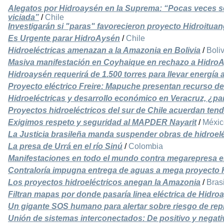
Alegatos por Hidroaysén en la Suprema: “Pocas veces se
viciada”
/
Chile
Investigarán si "paras" favorecieron proyecto Hidroitua
Es Urgente parar HidroAysén
/
Chile
Hidroeléctricas amenazan a la Amazonia en Bolivia
/
Boliv
Masiva manifestación en Coyhaique en rechazo a HidroA
Hidroaysén requerirá de 1.500 torres para llevar energía a
Proyecto eléctrico Freire: Mapuche presentan recurso de
Hidroeléctricas y desarrollo económico en Veracruz, ¿pa
Proyectos hidroeléctricos del sur de Chile acuerdan ten
Exigimos respeto y seguridad al MAPDER Nayarit
/
Méxic
La Justicia brasileña manda suspender obras de hidroelé
La presa de Urrá en el río Sinú
/
Colombia
Manifestaciones en todo el mundo contra megarepresa 
Contraloría impugna entrega de aguas a mega proyecto
Los proyectos hidroeléctricos anegan la Amazonia
/
Brasi
Filtran mapas por donde pasaría linea eléctrica de Hidro
Un gigante SOS humano para alertar sobre riesgo de rep
Unión de sistemas interconectados: De positivo y negati