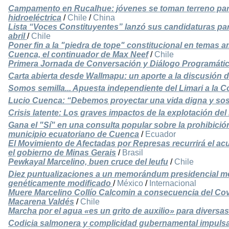
Campamento en Rucalhue: jóvenes se toman terreno para 
hidroeléctrica
/
Chile
/
China
Lista “Voces Constituyentes” lanzó sus candidaturas par
abril
/
Chile
Poner fin a la "piedra de tope" constitucional en temas 
Cuenca, el continuador de Max Neef
/
Chile
Primera Jornada de Conversación y Diálogo Programático
Carta abierta desde Wallmapu: un aporte a la discusión d
Somos semilla... Apuesta independiente del Limari a la 
Lucio Cuenca: “Debemos proyectar una vida digna y sost
Crisis latente: Los graves impactos de la explotación del l
Gana el "Sí" en una consulta popular sobre la prohibición
municipio ecuatoriano de Cuenca
/
Ecuador
El Movimiento de Afectadas por Represas recurrirá el a
el gobierno de Minas Gerais
/
Brasil
Pewkayal Marcelino, buen cruce del leufu
/
Chile
Diez puntualizaciones a un memorándum presidencial mex
genéticamente modificado
/
México
/
Internacional
Muere Marcelino Collío Calcomin a consecuencia del Covi
Macarena Valdés
/
Chile
Marcha por el agua «es un grito de auxilio» para divers
Codicia salmonera y complicidad gubernamental impulsa