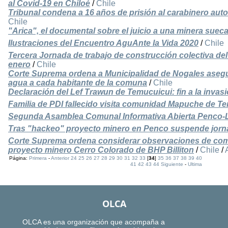
al Covid-19 en Chiloé
/
Chile
Tribunal condena a 16 años de prisión al carabinero auto
Chile
"Arica", el documental sobre el juicio a una minera sue
Ilustraciones del Encuentro AguAnte la Vida 2020
/
Chile
Tercera Jornada de trabajo de construcción colectiva de
enero
/
Chile
Corte Suprema ordena a Municipalidad de Nogales asegurar
agua a cada habitante de la comuna
/
Chile
Declaración del Lef Trawun de Temucuicui: fin a la invasió
Familia de PDI fallecido visita comunidad Mapuche de T
Segunda Asamblea Comunal Informativa Abierta Penco-
Tras "hackeo" proyecto minero en Penco suspende jorna
Corte Suprema ordena considerar observaciones de comu
proyecto minero Cerro Colorado de BHP Billiton
/
Chile
/
Página:
Primera
-
Anterior
24
25
26
27
28
29
30
31
32
33
[
34
]
35
36
37
38
39
40
41
42
43
44
Siguiente
-
Ultima
OLCA
OLCA es una organización que acompaña a