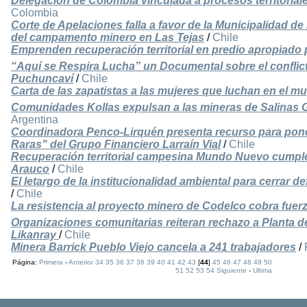
Delegación de Colombia vinculada a procesos territoriale
Colombia
Corte de Apelaciones falla a favor de la Municipalidad d
del campamento minero en Las Tejas
/
Chile
Emprenden recuperación territorial en predio apropiado 
“Aquí se Respira Lucha” un Documental sobre el conflic
Puchuncaví
/
Chile
Carta de las zapatistas a las mujeres que luchan en el m
Comunidades Kollas expulsan a las mineras de Salinas
Argentina
Coordinadora Penco-Lirquén presenta recurso para poner
Raras" del Grupo Financiero Larraín Vial
/
Chile
Recuperación territorial campesina Mundo Nuevo cumple
Arauco
/
Chile
El letargo de la institucionalidad ambiental para cerrar 
/
Chile
La resistencia al proyecto minero de Codelco cobra fuer
Organizaciones comunitarias reiteran rechazo a Planta 
Likanray
/
Chile
Minera Barrick Pueblo Viejo cancela a 241 trabajadores
/
Página:
Primera
-
Anterior
34
35
36
37
38
39
40
41
42
43
[
44
]
45
46
47
48
49
50
51
52
53
54
Siguiente
-
Ultima