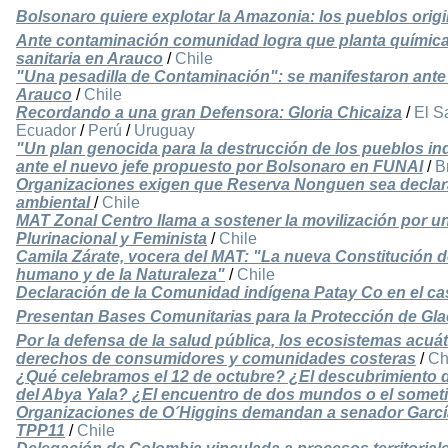
Bolsonaro quiere explotar la Amazonia: los pueblos orig
Ante contaminación comunidad logra que planta química
sanitaria en Arauco
/
Chile
"Una pesadilla de Contaminación": se manifestaron ante c
Arauco
/
Chile
Recordando a una gran Defensora: Gloria Chicaiza
/
El S
Ecuador
/
Perú
/
Uruguay
"Un plan genocida para la destrucción de los pueblos ind
ante el nuevo jefe propuesto por Bolsonaro en FUNAI
/
B
Organizaciones exigen que Reserva Nonguen sea declara
ambiental
/
Chile
MAT Zonal Centro llama a sostener la movilización por 
Plurinacional y Feminista
/
Chile
Camila Zárate, vocera del MAT: "La nueva Constitución 
humano y de la Naturaleza"
/
Chile
Declaración de la Comunidad indígena Patay Co en el 
Presentan Bases Comunitarias para la Protección de Gla
Por la defensa de la salud pública, los ecosistemas acuáti
derechos de consumidores y comunidades costeras
/
Ch
¿Qué celebramos el 12 de octubre? ¿El descubrimiento d
del Abya Yala? ¿El encuentro de dos mundos o el somet
Organizaciones de O´Higgins demandan a senador García
TPP11
/
Chile