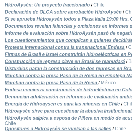
HidroAysén: Un proyecto fraccionado
/
Chile
Declaración de OLCA sobre aprobación HidroAysén
/
Chi
Si se aprueba Hidroaysén todos a Plaza Italia 19:00 Hrs
Documentos revelan falencias y omisiones en informes 
Informe de evaluación sobre HidroAysén pasó de negativ
Los cuestionamientos que complican a quienes decidirá
Protesta internacional contra la transnacional Endesa
/
C
Firmas de Brasil e Israel construirán hidroeléctricas en P
Construcción de represa clave en Brasil se reanudará
/
B
Disturbios paran la construcción de dos represas en Bras
Marchan contra la presa Paso de la Reina en Pinotepa N
Marchan contra la presa Paso de la Reina
/
México
Endesa comienza construcción de hidroeléctrica en Col
Denuncian adulteración en informes de evaluación ambi
Energía de Hidroaysen es para las mineras en Chile
/
Chi
Hidroaysén sirve para cuestionar la abusiva instituciona
HidroAysén salpica a esposa de Piñera en medio de acus
Chile
Opositores a Hidroaysén se vuelcan a las calles
/
Chile