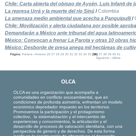
Chile: Carta abierta del obispo de Aysén, Luis Infanti de 
La represa Urrá y la muerte del río Sinú
/
Colombia
La amenaza medio ambiental que acecha a Panguipulli
/
Chile: Movilización y alerta ciudadana por posible apro
Demandarán a México ante tribunal del agua latinoameri
México: Convocan a frenar La Parota y otras 10 obras hid
México: Desborde de presa anega mil hectáreas de cult
Página:
Primera
-
Anterior
26
27
28
29
30
31
32
33
34
35
[
36
]
37
38
39
40
41
Siguiente
-
Ultima
OLCA
OLCA es una organización que acompaña a
comunidades en conflicto socioambiental, que en
condiciones de profunda asimetría, enfrentan un modelo
económico depredador impuesto en los territorios.
Promovemos la participación y el protagonismo
colectivo, la sistematización y el intercambio de
experiencias y conocimientos, la articulación y el
desarrollo de procesos de valoración identitaria, con una
perspectiva de género y de derechos. De esta forma