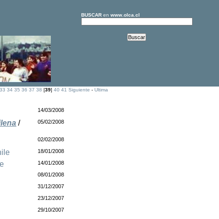
BUSCAR
en
www.olca.cl
33
34
35
36
37
38
[
39
]
40
41
Siguiente
-
Ultima
14/03/2008
ilena
/
05/02/2008
02/02/2008
ile
18/01/2008
le
14/01/2008
08/01/2008
31/12/2007
23/12/2007
29/10/2007