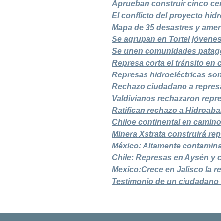
Aprueban construir cinco cen
El conflicto del proyecto hid
Mapa de 35 desastres y amen
Se agrupan en Tortel jóvene
Se unen comunidades patagón
Represa corta el tránsito en
Represas hidroeléctricas so
Rechazo ciudadano a represa
Valdivianos rechazaron repr
Ratifican rechazo a Hidroaba
Chiloe continental en camino
Minera Xstrata construirá rep
México: Altamente contamin
Chile: Represas en Aysén y 
Mexico:Crece en Jalisco la re
Testimonio de un ciudadano 