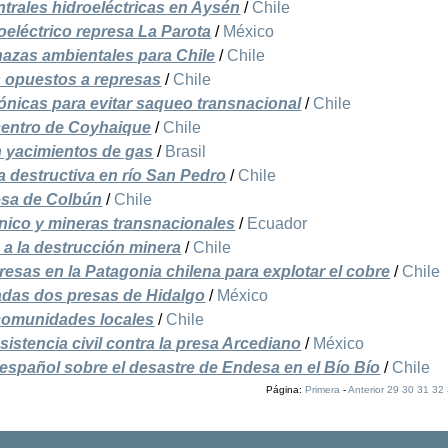
trales hidroeléctricas en Aysén
/
Chile
roeléctrico represa La Parota
/
México
azas ambientales para Chile
/
Chile
s opuestos a represas
/
Chile
icas para evitar saqueo transnacional
/
Chile
 centro de Coyhaique
/
Chile
n yacimientos de gas
/
Brasil
 destructiva en río San Pedro
/
Chile
esa de Colbún
/
Chile
nico y mineras transnacionales
/
Ecuador
 a la destrucción minera
/
Chile
resas en la Patagonia chilena para explotar el cobre
/
Chile
adas dos presas de Hidalgo
/
México
comunidades locales
/
Chile
sistencia civil contra la presa Arcediano
/
México
español sobre el desastre de Endesa en el Bío Bío
/
Chile
Página:
Primera
-
Anterior
29
30
31
32