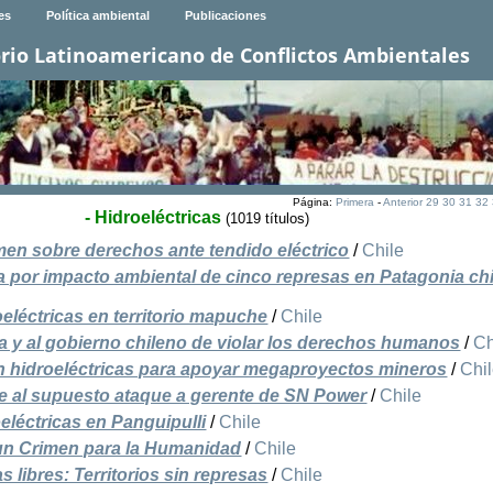
es
Política ambiental
Publicaciones
rio Latinoamericano de Conflictos Ambientales
Página:
Primera
-
Anterior
29
30
31
32
- Hidroeléctricas
(1019 títulos)
men sobre derechos ante tendido eléctrico
/
Chile
a por impacto ambiental de cinco represas en Patagonia ch
oeléctricas en territorio mapuche
/
Chile
y al gobierno chileno de violar los derechos humanos
/
Ch
 hidroeléctricas para apoyar megaproyectos mineros
/
Chi
e al supuesto ataque a gerente de SN Power
/
Chile
léctricas en Panguipulli
/
Chile
un Crimen para la Humanidad
/
Chile
 libres: Territorios sin represas
/
Chile