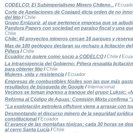
CODELCO: El Subimperialismo Minero Chileno...
/
Ecuado
Corte de Apelaciones de Copiapó dicta orden de no inno
del litio
/
Chile
Grupo Errázuriz, al que pertenece empresa que se adjudicó 
Pandora Papers con sociedad en paraíso fiscal y una quer
Chile
Chile: 40 proyectos mineros cercan 16 parques y reserv
Mas de 100 geólogos declaran su rechazo a licitación del 
Piñera
/
Chile
Ecuador no quiere como socio a CODELCO
/
Chile
/
Ecua
La intransigencia del Gobierno: Piñera respalda licitación
para obtener litio
/
Chile
Mujeres, vida y resistencia
/
Ecuador
Empresas de combustibles fósiles son las que más gast
resultados de búsqueda de Google
/
Internacional
Vecinos se toman ingreso a tranque del grupo Luksic: «N
Reforma al Código de Aguas: Comisión Mixta confirma “
“La explotación petrolera offshore viene a arrasar con to
Desmontando el discurso minero de la seguridad jurídica
constitucional
/
Ecuador
El avance de las montañas tóxicas: cada 30 horas se dep
al cerro Santa Lucía
/
Chile