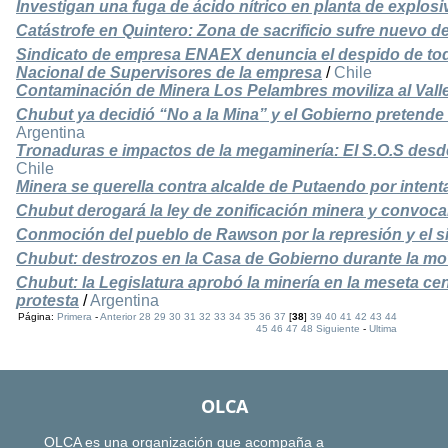
Investigan una fuga de ácido nítrico en planta de explo
Catástrofe en Quintero: Zona de sacrificio sufre nuevo d
Sindicato de empresa ENAEX denuncia el despido de todo
Nacional de Supervisores de la empresa
/
Chile
Contaminación de Minera Los Pelambres moviliza al Vall
Chubut ya decidió “No a la Mina” y el Gobierno pretende
Argentina
Tronaduras e impactos de la megaminería: El S.O.S desd
Chile
Minera se querella contra alcalde de Putaendo por intenta
Chubut derogará la ley de zonificación minera y convocar
Conmoción del pueblo de Rawson por la represión y el sil
Chubut: destrozos en la Casa de Gobierno durante la mo
Chubut: la Legislatura aprobó la minería en la meseta cen
protesta
/
Argentina
Página:
Primera
-
Anterior
28
29
30
31
32
33
34
35
36
37
[
38
]
39
40
41
42
43
44
45
46
47
48
Siguiente
-
Ultima
OLCA
OLCA es una organización que acompaña a