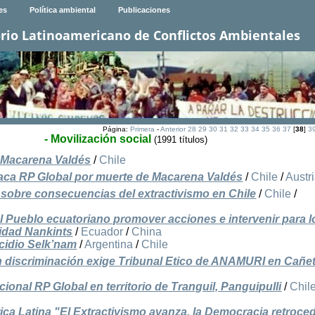
es
Política ambiental
Publicaciones
rio Latinoamericano de Conflictos Ambientales
Página:
Primera
-
Anterior
28
29
30
31
32
33
34
35
36
37
[
38
]
3
- Movilización social
(1991 títulos)
a Macarena Valdés
/
Chile
íaca RP Global por muerte de Macarena Valdés
/
Chile
/
Austr
 sobre consecuencias del extractivismo en Chile
/
Chile
/
l Pueblo ecuatoriano promover acciones e intervenir para l
idad Nankints
/
Ecuador
/
China
cidio Selk’nam
/
Argentina
/
Chile
in discriminación exige Tribunal Etico de ANAMURI en Cañe
cional RP Global en territorio de Tranguil, Panguipulli
/
Chil
rica Latina "El Extractivismo avanza, la Democracia retrocede