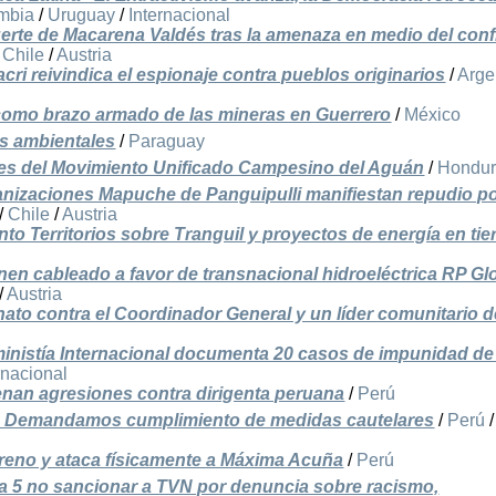
mbia
/
Uruguay
/
Internacional
erte de Macarena Valdés tras la amenaza en medio del conf
/
Chile
/
Austria
cri reivindica el espionaje contra pueblos originarios
/
Arge
como brazo armado de las mineras en Guerrero
/
México
es ambientales
/
Paraguay
eres del Movimiento Unificado Campesino del Aguán
/
Hondur
ganizaciones Mapuche de Panguipulli manifiestan repudio p
/
Chile
/
Austria
to Territorios sobre Tranguil y proyectos de energía en tie
onen cableado a favor de transnacional hidroeléctrica RP Gl
/
Austria
ato contra el Coordinador General y un líder comunitario d
inistía Internacional documenta 20 casos de impunidad de
rnacional
nan agresiones contra dirigenta peruana
/
Perú
: Demandamos cumplimiento de medidas cautelares
/
Perú
/
reno y ataca físicamente a Máxima Acuña
/
Perú
a 5 no sancionar a TVN por denuncia sobre racismo,