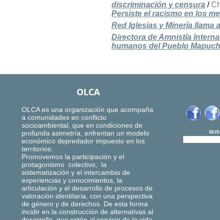
discriminación y censura
/
Ch
Persiste el racismo en los 
Red Iglesias y Minería llama 
Directora de Amnistía Intern
humanos del Pueblo Mapuc
OLCA
OLCA es una organización que acompaña
a comunidades en conflicto
socioambiental, que en condiciones de
profunda asimetría, enfrentan un modelo
BUS
económico depredador impuesto en los
territorios.
Promovemos la participación y el
protagonismo colectivo, la
sistematización y el intercambio de
experiencias y conocimientos, la
articulación y el desarrollo de procesos de
valoración identitaria, con una perspectiva
de género y de derechos. De esta forma
incidir en la construcción de alternativas al
desarrollo, que estén al servicio de la vida,