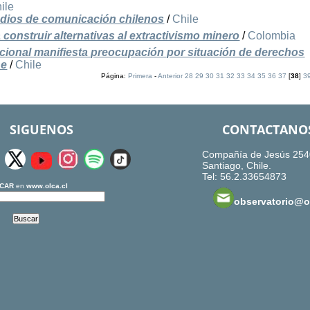
ile
medios de comunicación chilenos
/
Chile
a construir alternativas al extractivismo minero
/
Colombia
acional manifiesta preocupación por situación de derechos
he
/
Chile
Página:
Primera
-
Anterior
28
29
30
31
32
33
34
35
36
37
[
38
]
3
SIGUENOS
CONTACTANO
Compañía de Jesús 254
Santiago, Chile.
Tel: 56.2.33654873
CAR
en
www.olca.cl
observatorio@ol