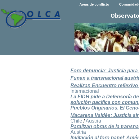
Areas de conflicto
Comunidad
Observato
Foro denuncia: Justicia par
Funan a transnacional austr
Realizan Encuentro reflexivo
Internacional
La FIDH pide a Defensoría de
solución pacifica con comun
Pueblos Originarios. El Geno
Macarena Valdés: Justicia s
Chile
/
Austria
Paralizan obras de la transna
Austria
Invitación al foro panel: Amé