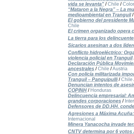
vida se levanta"
/
Chile
/
Colo
“Mataron a la Negra” – La mu
medioambiental en Tranguil
El gobierno del presidente Ma
Chile
El crimen organizado opera 
La tierra para los delincuent
Sicarios asesinan a dos líd
Conflicto hidroeléctrico: Or
violencia policial en Tranguil
Declaración Pública Movimien
ancestrales
/
Chile
/
Austria
Con policía militarizada imp
Tranguil – Panguipulli
/
Chile
Denuncian intentos de asesin
COPINH
/
Honduras
Delincuencia empresarial: Am
grandes corporaciones
/
Inte
Defensores de DD.HH. conde
Agresiones a Máxima Acuña
Internacional
Minera Yanacocha invade ter
CNTV determina por 6 votos 