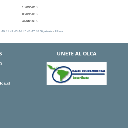
10/09/2016
08/09/2016
31/08/2016
9
40
41
42
43
44
45
46
47
48
Siguiente
-
Ultima
S
UNETE AL OLCA
0
ca.cl