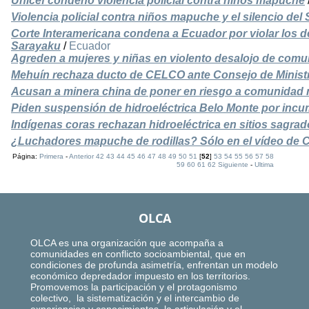
Unicef condenó violencia policial contra niños mapuche
Violencia policial contra niños mapuche y el silencio de
Corte Interamericana condena a Ecuador por violar los 
Sarayaku
/
Ecuador
Agreden a mujeres y niñas en violento desalojo de co
Mehuín rechaza ducto de CELCO ante Consejo de Minist
Acusan a minera china de poner en riesgo a comunidad 
Piden suspensión de hidroeléctrica Belo Monte por incu
Indígenas coras rechazan hidroeléctrica en sitios sagrad
¿Luchadores mapuche de rodillas? Sólo en el vídeo de 
Página:
Primera
-
Anterior
42
43
44
45
46
47
48
49
50
51
[
52
]
53
54
55
56
57
58
59
60
61
62
Siguiente
-
Ultima
OLCA
OLCA es una organización que acompaña a
comunidades en conflicto socioambiental, que en
condiciones de profunda asimetría, enfrentan un modelo
económico depredador impuesto en los territorios.
Promovemos la participación y el protagonismo
colectivo, la sistematización y el intercambio de