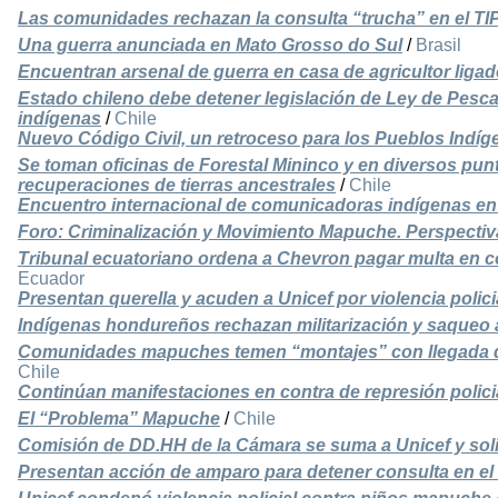
Las comunidades rechazan la consulta “trucha” en el TI
Una guerra anunciada en Mato Grosso do Sul
/
Brasil
Encuentran arsenal de guerra en casa de agricultor ligad
Estado chileno debe detener legislación de Ley de Pesca
indígenas
/
Chile
Nuevo Código Civil, un retroceso para los Pueblos Indíg
Se toman oficinas de Forestal Mininco y en diversos punt
recuperaciones de tierras ancestrales
/
Chile
Encuentro internacional de comunicadoras indígenas e
Foro: Criminalización y Movimiento Mapuche. Perspecti
Tribunal ecuatoriano ordena a Chevron pagar multa en 
Ecuador
Presentan querella y acuden a Unicef por violencia poli
Indígenas hondureños rechazan militarización y saqueo 
Comunidades mapuches temen “montajes” con llegada de
Chile
Continúan manifestaciones en contra de represión polici
El “Problema” Mapuche
/
Chile
Comisión de DD.HH de la Cámara se suma a Unicef y soli
Presentan acción de amparo para detener consulta en el