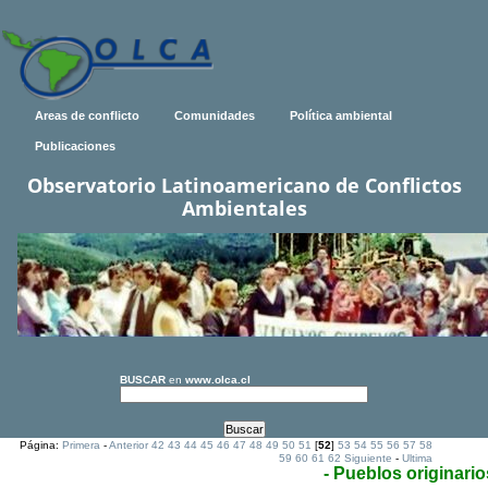
Areas de conflicto
Comunidades
Política ambiental
Publicaciones
Observatorio Latinoamericano de Conflictos
Ambientales
BUSCAR
en
www.olca.cl
Página:
Primera
-
Anterior
42
43
44
45
46
47
48
49
50
51
[
52
]
53
54
55
56
57
58
59
60
61
62
Siguiente
-
Ultima
- Pueblos originario