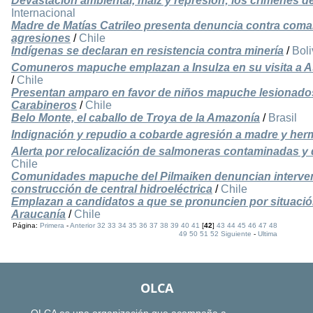
Devastación ambiental, maíz y represión; los crímenes de
Internacional
Madre de Matías Catrileo presenta denuncia contra coma
agresiones
/
Chile
Indígenas se declaran en resistencia contra minería
/
Boli
Comuneros mapuche emplazan a Insulza en su visita a As
/
Chile
Presentan amparo en favor de niños mapuche lesionado
Carabineros
/
Chile
Belo Monte, el caballo de Troya de la Amazonía
/
Brasil
Indignación y repudio a cobarde agresión a madre y her
Alerta por relocalización de salmoneras contaminadas y 
Chile
Comunidades mapuche del Pilmaiken denuncian interven
construcción de central hidroeléctrica
/
Chile
Emplazan a candidatos a que se pronuncien por situación
Araucanía
/
Chile
Página:
Primera
-
Anterior
32
33
34
35
36
37
38
39
40
41
[
42
]
43
44
45
46
47
48
49
50
51
52
Siguiente
-
Ultima
OLCA