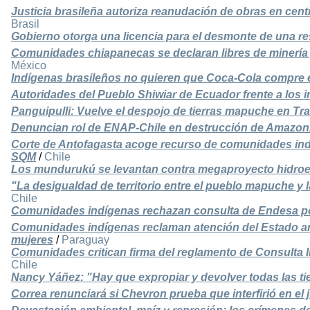
Justicia brasileña autoriza reanudación de obras en cent
Brasil
Gobierno otorga una licencia para el desmonte de una 
Comunidades chiapanecas se declaran libres de minería
México
Indígenas brasileños no quieren que Coca-Cola compre el
Autoridades del Pueblo Shiwiar de Ecuador frente a los i
Panguipulli: Vuelve el despojo de tierras mapuche en Tra
Denuncian rol de ENAP-Chile en destrucción de Amazon
Corte de Antofagasta acoge recurso de comunidades ind
SQM
/
Chile
Los mundurukú se levantan contra megaproyecto hidroel
"La desigualdad de territorio entre el pueblo mapuche y la
Chile
Comunidades indígenas rechazan consulta de Endesa p
Comunidades indígenas reclaman atención del Estado ante
mujeres
/
Paraguay
Comunidades critican firma del reglamento de Consulta I
Chile
Nancy Yáñez: "Hay que expropiar y devolver todas las 
Correa renunciará si Chevron prueba que interfirió en el