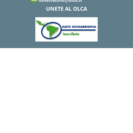
observatorio@olca.cl
UNETE AL OLCA