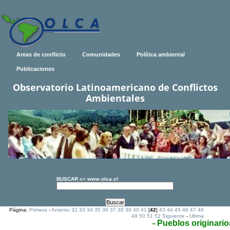
Areas de conflicto
Comunidades
Política ambiental
Publicaciones
Observatorio Latinoamericano de Conflictos
Ambientales
BUSCAR
en
www.olca.cl
Página:
Primera
-
Anterior
32
33
34
35
36
37
38
39
40
41
[
42
]
43
44
45
46
47
48
49
50
51
52
Siguiente
-
Ultima
- Pueblos originario