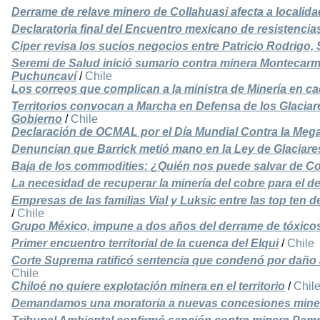
Derrame de relave minero de Collahuasi afecta a localida
Declaratoria final del Encuentro mexicano de resistencia
Ciper revisa los sucios negocios entre Patricio Rodrigo,
Seremi de Salud inició sumario contra minera Montecarm
Puchuncaví
/
Chile
Los correos que complican a la ministra de Minería en c
Territorios convocan a Marcha en Defensa de los Glaciare
Gobierno
/
Chile
Declaración de OCMAL por el Día Mundial Contra la Meg
Denuncian que Barrick metió mano en la Ley de Glaciare
Baja de los commodities: ¿Quién nos puede salvar de C
La necesidad de recuperar la minería del cobre para el de
Empresas de las familias Vial y Luksic entre las top ten 
/
Chile
Grupo México, impune a dos años del derrame de tóxicos
Primer encuentro territorial de la cuenca del Elqui
/
Chile
Corte Suprema ratificó sentencia que condenó por daño
Chile
Chiloé no quiere explotación minera en el territorio
/
Chil
Demandamos una moratoria a nuevas concesiones mine