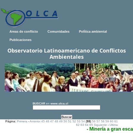
Areas de conflicto
Comunidades
Política ambiental
Publicaciones
Observatorio Latinoamericano de Conflictos
Ambientales
BUSCAR
en
www.olca.cl
Página:
Primera
-
Anterior
45
46
47
48
49
50
51
52
53
54
[
55
]
56
57
58
59
60
61
62
63
64
65
Siguiente
-
Ultima
- Minería a gran esca