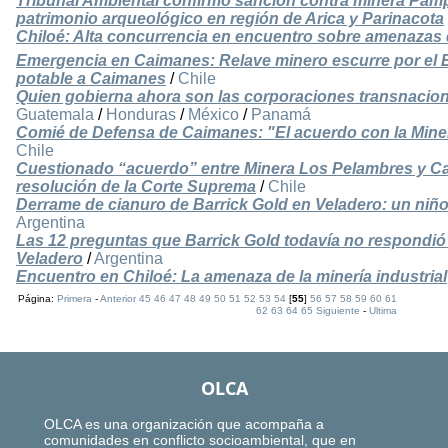
Tribunal Ambiental confirmó sanción contra minera Pa
patrimonio arqueológico en región de Arica y Parinacota
Chiloé: Alta concurrencia en encuentro sobre amenazas de
Emergencia en Caimanes: Relave minero escurre por el 
potable a Caimanes
/
Chile
Quien gobierna ahora son las corporaciones transnacio
Guatemala
/
Honduras
/
México
/
Panamá
Comié de Defensa de Caimanes: "El acuerdo con la Mine
Chile
Cuestionado “acuerdo” entre Minera Los Pelambres y Ca
resolución de la Corte Suprema
/
Chile
Derrame de cianuro de Barrick Gold en Veladero: un niño
Argentina
Las 12 preguntas que Barrick Gold todavía no respondió
Veladero
/
Argentina
Encuentro en Chiloé: La amenaza de la minería industrial
Página:
Primera
-
Anterior
45
46
47
48
49
50
51
52
53
54
[
55
]
56
57
58
59
60
61
62
63
64
65
Siguiente
-
Ultima
OLCA
OLCA es una organización que acompaña a
comunidades en conflicto socioambiental, que en