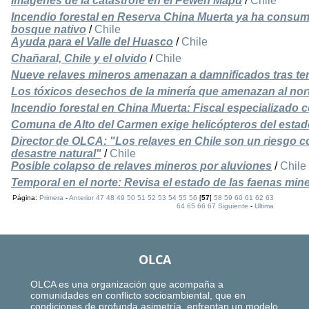
Imágenes de la catástrofe en el Pewen Mapu
/
Chile
Incendio forestal en Reserva China Muerta ya ha consum
bosque nativo
/
Chile
Ayuda para el Valle del Huasco
/
Chile
Chañaral, Chile y el olvido
/
Chile
Nueve relaves mineros amenazan a damnificados tras te
Los tóxicos desechos de la minería que amenazan al nort
Incendio forestal en China Muerta: Fiscal especializado
Comuna de Alto del Carmen exige helicópteros del estad
Director de OLCA: "Los relaves en Chile son un riesgo c
desastre natural"
/
Chile
Posible colapso de relaves mineros por aluviones
/
Chile
Temporal en el norte: Revisa el estado de las faenas min
Página:
Primera
-
Anterior
47
48
49
50
51
52
53
54
55
56
[
57
]
58
59
60
61
62
63
64
65
66
67
Siguiente
-
Ultima
OLCA
OLCA es una organización que acompaña a
comunidades en conflicto socioambiental, que en
condiciones de profunda asimetría, enfrentan un modelo