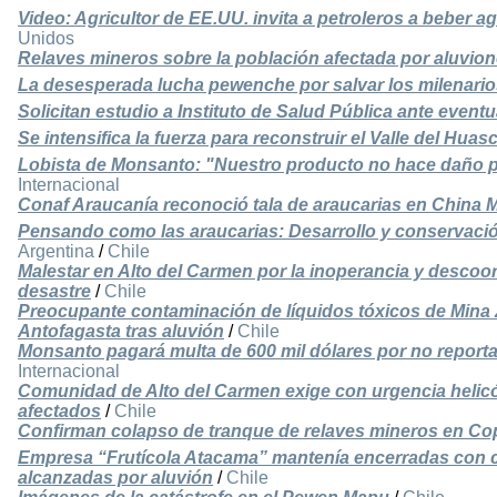
Video: Agricultor de EE.UU. invita a petroleros a beber 
Unidos
Relaves mineros sobre la población afectada por aluvione
La desesperada lucha pewenche por salvar los milenario
Solicitan estudio a Instituto de Salud Pública ante event
Se intensifica la fuerza para reconstruir el Valle del Huas
Lobista de Monsanto: "Nuestro producto no hace daño pe
Internacional
Conaf Araucanía reconoció tala de araucarias en China 
Pensando como las araucarias: Desarrollo y conservació
Argentina
/
Chile
Malestar en Alto del Carmen por la inoperancia y descoor
desastre
/
Chile
Preocupante contaminación de líquidos tóxicos de Mina Z
Antofagasta tras aluvión
/
Chile
Monsanto pagará multa de 600 mil dólares por no reporta
Internacional
Comunidad de Alto del Carmen exige con urgencia helicóp
afectados
/
Chile
Confirman colapso de tranque de relaves mineros en Co
Empresa “Frutícola Atacama” mantenía encerradas con 
alcanzadas por aluvión
/
Chile