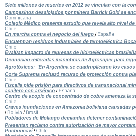
Siete millones de muertes en 2012 se vinculan con la c
Campesinos desalojados por minera Barrick Gold se enc
Dominicana
Colegio Médico presenta estudio que revela alto nivel de
Chile
En marcha contra el negocio del fuego
/
España
Encuentran residuos industriales de termoeléctrica Bo
Chile
Evalúan impacto de represas de hidroeléctricas brasileñ
Denuncian reiteradas maniobras de Agrosuper para regre
Agrotóxicos: "En Argentina se cuadruplicaron los casos
Corte Suprema rechazó recurso de protección contra plan
Chile
Fiscalía pide prisión para directivos de transnacional 
acuífero con arsénico
/
España
Centro de acopio de concentrado de cobre amenaza la sa
Chile
Graves inundaciones en Amazonía boliviana causadas por
/
Bolivia
/
Brasil
Pobladores de Molango demandan detener contaminació
Presentan reclamo contra autorización de mayor contamin
Puchuncaví
/
Chile