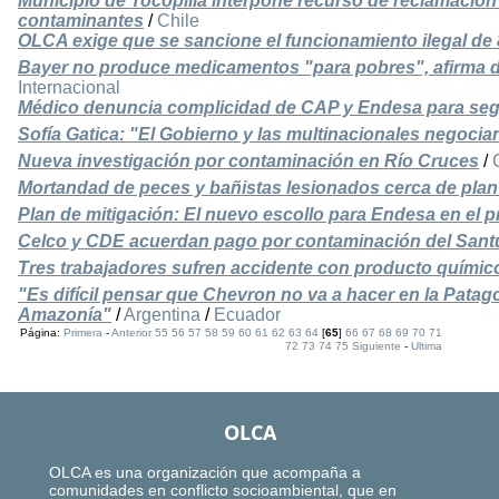
Municipio de Tocopilla interpone recurso de reclamació
contaminantes
/
Chile
OLCA exige que se sancione el funcionamiento ilegal de 
Bayer no produce medicamentos "para pobres", afirma di
Internacional
Médico denuncia complicidad de CAP y Endesa para se
Sofía Gatica: "El Gobierno y las multinacionales negocia
Nueva investigación por contaminación en Río Cruces
/
Mortandad de peces y bañistas lesionados cerca de plant
Plan de mitigación: El nuevo escollo para Endesa en el 
Celco y CDE acuerdan pago por contaminación del Santua
Tres trabajadores sufren accidente con producto químic
"Es difícil pensar que Chevron no va a hacer en la Patag
Amazonía"
/
Argentina
/
Ecuador
Página:
Primera
-
Anterior
55
56
57
58
59
60
61
62
63
64
[
65
]
66
67
68
69
70
71
72
73
74
75
Siguiente
-
Ultima
OLCA
OLCA es una organización que acompaña a
comunidades en conflicto socioambiental, que en