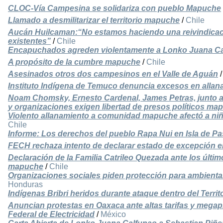
CLOC-Vía Campesina se solidariza con pueblo Mapuche
Llamado a desmilitarizar el territorio mapuche
/
Chile
Aucán Huilcaman:“No estamos haciendo una reivindicaci
existentes”
/
Chile
Encapuchados agreden violentamente a Lonko Juana C
A propósito de la cumbre mapuche
/
Chile
Asesinados otros dos campesinos en el Valle de Aguán
Instituto Indígena de Temuco denuncia excesos en alla
Noam Chomsky, Ernesto Cardenal, James Petras, junto a
y organizaciones exigen libertad de presos políticos ma
Violento allanamiento a comunidad mapuche afectó a ni
Chile
Informe: Los derechos del pueblo Rapa Nui en Isla de P
FECH rechaza intento de declarar estado de excepción e
Declaración de la Familia Catrileo Quezada ante los últim
mapuche
/
Chile
Organizaciones sociales piden protección para ambient
Honduras
Indígenas Bribri heridos durante ataque dentro del Territo
Anuncian protestas en Oaxaca ante altas tarifas y mega
Federal de Electricidad
/
México