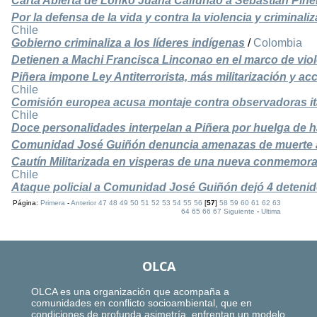
Carta Abierta de Lonko Juana Calfunao a Sebastian Piñe
Por la defensa de la vida y contra la violencia y criminal
Chile
Gobierno criminaliza a los líderes indígenas
/
Colombia
Detienen a Machi Francisca Linconao en el marco de viole
Piñera impone Ley Antiterrorista, más militarización y ac
Chile
Comisión europea acusa montaje contra observadoras it
Chile
Doce personalidades interpelan a Piñera por huelga de
Comunidad José Guiñón denuncia amenazas de muerte 
Cautín Militarizada en visperas de una nueva conmemorac
Chile
Ataque policial a Comunidad José Guiñón dejó 4 deteni
Página:
Primera
-
Anterior
47
48
49
50
51
52
53
54
55
56
[
57
]
58
59
60
61
62
63
64
65
66
67
Siguiente
-
Ultima
OLCA
OLCA es una organización que acompaña a
comunidades en conflicto socioambiental, que en
condiciones de profunda asimetría, enfrentan un modelo