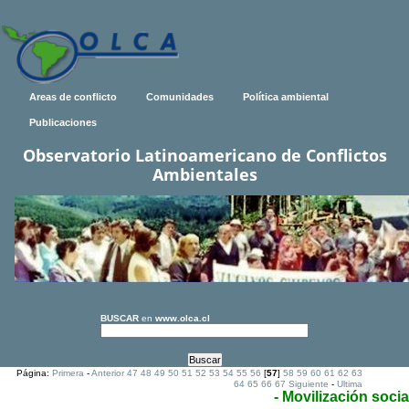
Areas de conflicto
Comunidades
Política ambiental
Publicaciones
Observatorio Latinoamericano de Conflictos
Ambientales
BUSCAR
en
www.olca.cl
Página:
Primera
-
Anterior
47
48
49
50
51
52
53
54
55
56
[
57
]
58
59
60
61
62
63
64
65
66
67
Siguiente
-
Ultima
- Movilización socia