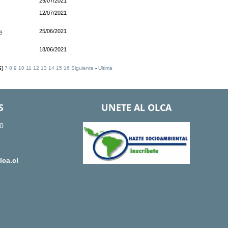
29/07/2021
12/07/2021
e
25/06/2021
18/06/2021
6
]
7
8
9
10
11
12
13
14
15
16
Siguiente
-
Ultima
S
UNETE AL OLCA
0
ca.cl