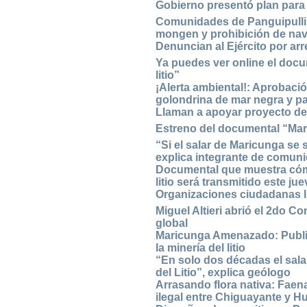
Gobierno presentó plan para 
Comunidades de Panguipulli i
mongen y prohibición de na
Denuncian al Ejército por ar
Ya puedes ver online el doc
litio”
¡Alerta ambiental!: Aprobaci
golondrina de mar negra y pa
Llaman a apoyar proyecto de l
Estreno del documental “Mari
“Si el salar de Maricunga se
explica integrante de comuni
Documental que muestra cómo 
litio será transmitido este j
Organizaciones ciudadanas l
Miguel Altieri abrió el 2do C
global
Maricunga Amenazado: Publica
la minería del litio
“En solo dos décadas el sala
del Litio”, explica geólogo
Arrasando flora nativa: Fae
ilegal entre Chiguayante y H