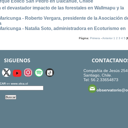
arque Eólico San Pedro en Dalcahue, Chiloé
el devastador impacto de las forestales en Wallmapu y la
aricunga - Roberto Vergara, presidente de la Asociación d
a
aricunga - Natalia Soto, administradora en Ecoturismo en
Página:
Primera
-
Anterior
1
2
3
4
5
[
SIGUENOS
CONTACTANO
Compañía de Jesús 254
Santiago, Chile.
Tel: 56.2.33654873
CAR
en
www.olca.cl
observatorio@ol