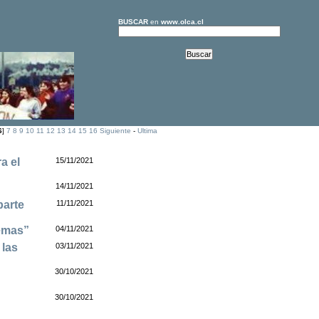
BUSCAR
en
www.olca.cl
6
]
7
8
9
10
11
12
13
14
15
16
Siguiente
-
Ultima
a el
15/11/2021
14/11/2021
parte
11/11/2021
lemas”
04/11/2021
 las
03/11/2021
30/10/2021
30/10/2021