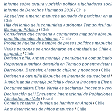
Informe sobre tortura y prisión política a luchadores so
Informe de Derechos Humanos 2010
/
Chile
Absuelven a menor mapuche acusado de participar en at
Chile
Hija del lonko de la comunidad autónoma Temucuicui qu
Ministerio Público
/
Chile
Consideran que condena a comuneros mapuche abre puer
constitucionales de chilenos
/
Chile
Prosigue huelga de hambre de presos políticos mapuche t
Varias personas se encadenaron en embajada de Chile e
mapuche
/
Chile
Detienen niña, arman montaje y persiguen a comunicado
Reportera austriaca detenida en Temuco por entrevista
Barcelona, Bachelet, el estado chileno y nosotros
/
Chile
Detienen a otra niña Mapuche en internado educacional
Justicia anula montaje policial y declara inocente a Elena
Documentalista Elena Varela es declarada inocente y recu
Declaración del I Encuentro Internacional de Poblacion
Afectados por Vale
/
Brasil
Comida chatarra y huelga de hambre en Angol
/
Chile
Ante detenciones de niños mapuche
/
Chile