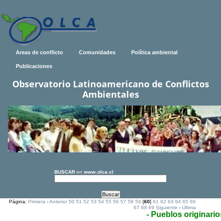
Areas de conflicto
Comunidades
Política ambiental
Publicaciones
Observatorio Latinoamericano de Conflictos
Ambientales
BUSCAR
en
www.olca.cl
Página:
Primera
-
Anterior
50
51
52
53
54
55
56
57
58
59
[
60
]
61
62
63
64
65
66
67
68
69
Siguiente
-
Ultima
- Pueblos originario