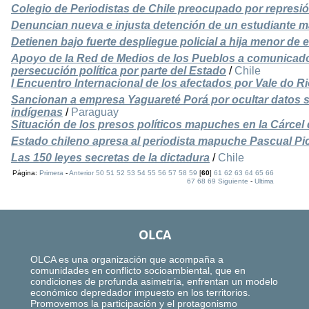
Colegio de Periodistas de Chile preocupado por repres
Denuncian nueva e injusta detención de un estudiante 
Detienen bajo fuerte despliegue policial a hija menor de
Apoyo de la Red de Medios de los Pueblos a comunicad
persecución política por parte del Estado
/
Chile
I Encuentro Internacional de los afectados por Vale do R
Sancionan a empresa Yaguareté Porá por ocultar datos s
indígenas
/
Paraguay
Situación de los presos políticos mapuches en la Cárcel
Estado chileno apresa al periodista mapuche Pascual P
Las 150 leyes secretas de la dictadura
/
Chile
Página:
Primera
-
Anterior
50
51
52
53
54
55
56
57
58
59
[
60
]
61
62
63
64
65
66
67
68
69
Siguiente
-
Ultima
OLCA
OLCA es una organización que acompaña a
comunidades en conflicto socioambiental, que en
condiciones de profunda asimetría, enfrentan un modelo
económico depredador impuesto en los territorios.
Promovemos la participación y el protagonismo