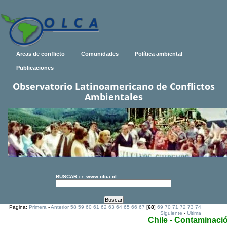
Areas de conflicto
Comunidades
Política ambiental
Publicaciones
Observatorio Latinoamericano de Conflictos
Ambientales
BUSCAR
en
www.olca.cl
Página:
Primera
-
Anterior
58
59
60
61
62
63
64
65
66
67
[
68
]
69
70
71
72
73
74
Siguiente
-
Ultima
Chile - Contaminaci