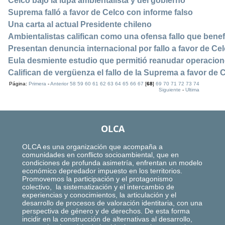
Celco bajo la lupa ambientalista y del gobierno
Suprema falló a favor de Celco con informe falso
Una carta al actual Presidente chileno
Ambientalistas califican como una ofensa fallo que benef
Presentan denuncia internacional por fallo a favor de Ce
Eula desmiente estudio que permitió reanudar operacion
Califican de vergüenza el fallo de la Suprema a favor de 
Página:
Primera
-
Anterior
58
59
60
61
62
63
64
65
66
67
[
68
]
69
70
71
72
73
74
Siguiente
-
Ultima
OLCA
OLCA es una organización que acompaña a
comunidades en conflicto socioambiental, que en
condiciones de profunda asimetría, enfrentan un modelo
económico depredador impuesto en los territorios.
Promovemos la participación y el protagonismo
colectivo, la sistematización y el intercambio de
experiencias y conocimientos, la articulación y el
desarrollo de procesos de valoración identitaria, con una
perspectiva de género y de derechos. De esta forma
incidir en la construcción de alternativas al desarrollo,