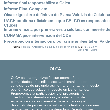
Informe final responsabiliza a Celco
Informe Final Completo
Olca exige cierre definitivo de Planta Valdivia de Celulos
UACH confirma oficialmente que CELCO es responsable 
Cruces
Informe vincula por primera vez a celulosa con muerte d
CONAMA pide intervención del CDE
Preocupación internacional por crisis ambiental en Valdi
Página:
Primera
-
Anterior
60
61
62
63
64
65
66
67
68
69
[
70
]
71
72
73
74
Siguiente
-
Ultima
OLCA
OLCA es una organización que acompaña a
comunidades en conflicto socioambiental, que en
condiciones de profunda asimetría, enfrentan un modelo
económico depredador impuesto en los territorios.
Promovemos la participación y el protagonismo
colectivo, la sistematización y el intercambio de
experiencias y conocimientos, la articulación y el
desarrollo de procesos de valoración identitaria, con una
perspectiva de género y de derechos. De esta forma