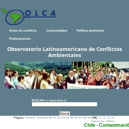
Areas de conflicto
Comunidades
Política ambiental
Publicaciones
Observatorio Latinoamericano de Conflictos
Ambientales
BUSCAR
en
www.olca.cl
Página:
Primera
-
Anterior
60
61
62
63
64
65
66
67
68
69
[
70
]
71
72
73
74
Siguiente
-
Ultima
Chile - Contaminaci