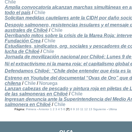
Chile
Amplia convocatoria alcanzan marchas simultáneas en a
todo el país
/
Chile
Solicitan medidas cautelares ante la CIDH por daño soci
Despojo salmonero, resistencias insulares y el mensaje 
australes de Chiloé
/
Chile
Derribando mitos sobre la crisis de la Marea Roja: interv
Fundación Crea
/
Chile
Estudiantes, sindicatos, org. sociales y pescadores de c
lucha de Chiloé
/
Chile
Jornada de movilización nacional por Chiloé: Lunes 9 d
Ni el extractivismo ni la marea roja: el capitalismo global 
Defendamos Chiloé: “Chile debe entender que ésta es la 
Estreno en Youtube del documental “Ovas de Oro” que de
chilena
/
Chile
/
Noruega
Lanzan cabezas de pescado y pintura roja en piletas de 
de las salmoneras en Chiloé
/
Chile
Ingresan denuncia ante la Superintendencia del Medio 
salmonera en Chiloé
/
Chile
Página:
Primera
-
Anterior
1
2
3
4
5
6
[
7
]
8
9
10
11
12
13
Siguiente
-
Ultima