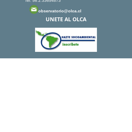
Tel: 56.2.33654873
observatorio@olca.cl
UNETE AL OLCA