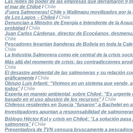
Las redes de poder de las empresas que derramaron 9 m
el mar de Chiloé
/
Chile
¡Fuera Salmoneras! Chile y Wallmapu movilizados por la d
de Los Lagos – Chiloé
/
Chile
Denuncian a Ministro de Energía e Intendente de la Arauca
probidad
/
Chile
Juan Carlos Cárdenas, director de Ecocéanos, desmenuza
Chile
Pescadores levantan banderas de Bolivia en toda la Cale
Chile
La Industria Salmonera como eje central de la crisis soci
Más allá del momento de crisis: las contradicciones prod
Chile
El desastre ambiental de las salmoneras y su relación con
gráficamente
/
Chile
Obispo Luis Infanti: “Vivimos en un sistema que vende, a
todos”
/
Chile
Experta en manejo ambiental, sobre Chiloé: "Es urgente 
basado en el uso abusivo de los recursos"
/
Chile
Chilenos residentes en Suecia “funaron” a Bachelet en 
Investigadores apuntan a responsabilidad de salmoneras 
Biólogo Héctor Kol y crisis en Chiloé: “La solución pasa p
salmonera”
/
Chile
Presentadora de TVN censura bruscamente a pescadora q