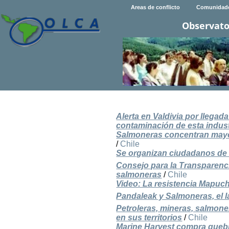
Areas de conflicto
Comunidad
Observato
Alerta en Valdivia por llegad
contaminación de esta indust
Salmoneras concentran mayo
/
Chile
Se organizan ciudadanos de 
Consejo para la Transparenc
salmoneras
/
Chile
Video: La resistencia Mapuc
Pandaleak y Salmoneras, el 
Petroleras, mineras, salmone
en sus territorios
/
Chile
Marine Harvest compra quebr