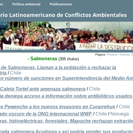
es
Política ambiental
Publicaciones
rio Latinoamericano de Conflictos Ambientales
Página:
Primera
-
Anterior
1
- Salmoneras
(305 títulos)
a de Salmoneras. Llaman a la población a rechazar la
ria
/
Chile
r número de sanciones en Superintendencia del Medio Am
Caleta Tortel ante amenaza salmonera
/
Chile
ia deniega acceso a información sobre antibióticos usados
he Pewenche a los nuevos invasores en Curarrehue
/
Chile
lado oscuro de la ONG internacional WWF
/
Chile
/
Noruega
ras, hidroeléctricas, forestales: Mapuche rechazan extract
ada salmonera Acuinova y así podría vender sus producto