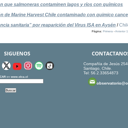
que salmoneras contaminen lagos y ríos con químicos
n de Marine Harvest Chile contaminado con quimico cance
ia sanitaria” por reaparición del Virus ISA en Aysén
/
Chil
Página:
Primera
-
Anterior
1
SIGUENOS
CONTACTANO
Compañía de Jesús 254
Santiago, Chile.
Tel: 56.2.33654873
CAR
en
www.olca.cl
observatorio@ol