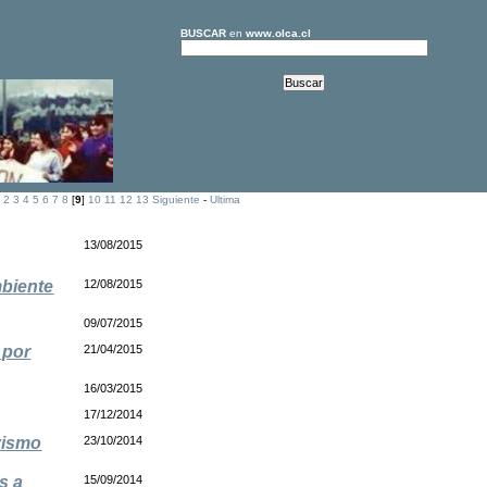
BUSCAR
en
www.olca.cl
2
3
4
5
6
7
8
[
9
]
10
11
12
13
Siguiente
-
Ultima
13/08/2015
biente
12/08/2015
09/07/2015
 por
21/04/2015
16/03/2015
17/12/2014
ivismo
23/10/2014
s a
15/09/2014