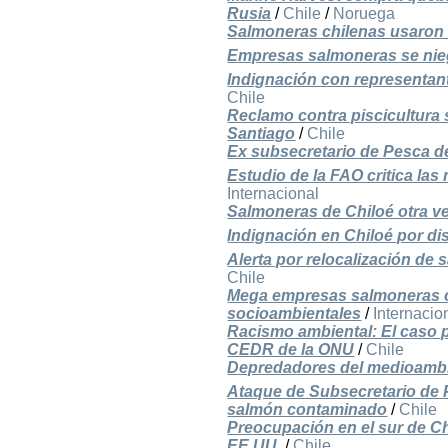
Rusia
/
Chile
/
Noruega
Salmoneras chilenas usaron m
Empresas salmoneras se nieg
Indignación con representan
Chile
Reclamo contra piscicultura
Santiago
/
Chile
Ex subsecretario de Pesca d
Estudio de la FAO critica las
Internacional
Salmoneras de Chiloé otra ve
Indignación en Chiloé por d
Alerta por relocalización de
Chile
Mega empresas salmoneras cre
socioambientales
/
Internacio
Racismo ambiental: El caso p
CEDR de la ONU
/
Chile
Depredadores del medioambie
Ataque de Subsecretario de P
salmón contaminado
/
Chile
Preocupación en el sur de C
EE.UU.
/
Chile