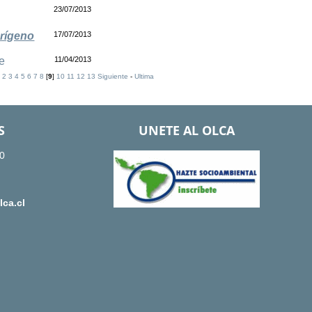
23/07/2013
rígeno
17/07/2013
e
11/04/2013
2
3
4
5
6
7
8
[
9
]
10
11
12
13
Siguiente
-
Ultima
S
UNETE AL OLCA
0
ca.cl