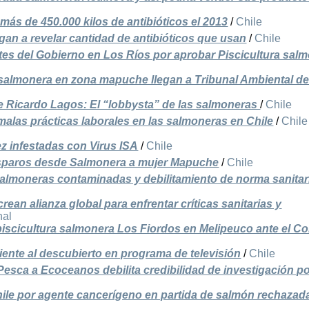
ás de 450.000 kilos de antibióticos el 2013
/
Chile
an a revelar cantidad de antibióticos que usan
/
Chile
tes del Gobierno en Los Ríos por aprobar Piscicultura sal
 salmonera en zona mapuche llegan a Tribunal Ambiental d
e Ricardo Lagos: El “lobbysta” de las salmoneras
/
Chile
 malas prácticas laborales en las salmoneras en Chile
/
Chile
z infestadas con Virus ISA
/
Chile
isparos desde Salmonera a mujer Mapuche
/
Chile
 salmoneras contaminadas y debilitamiento de norma sanitar
an alianza global para enfrentar críticas sanitarias y
nal
iscicultura salmonera Los Fiordos en Melipeuco ante el C
nte al descubierto en programa de televisión
/
Chile
esca a Ecoceanos debilita credibilidad de investigación p
hile por agente cancerígeno en partida de salmón rechazad