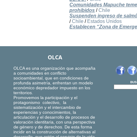
Comunidades Mapuche temen 
prohibidos
/
Chile
Suspenden ingreso de salmó
/
Chile
/
Estados Unidos
Establecen “Zona de Emergenc
OLCA
OLCA es una organización que acompaña
a comunidades en conflicto
socioambiental, que en condiciones de
profunda asimetría, enfrentan un modelo
BUS
económico depredador impuesto en los
territorios.
Promovemos la participación y el
protagonismo colectivo, la
sistematización y el intercambio de
experiencias y conocimientos, la
articulación y el desarrollo de procesos de
valoración identitaria, con una perspectiva
de género y de derechos. De esta forma
incidir en la construcción de alternativas al
desarrollo, que estén al servicio de la vida,