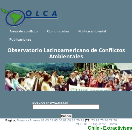
Areas de conflicto
Comunidades
Política ambiental
Publicaciones
Observatorio Latinoamericano de Conflictos
Ambientales
BUSCAR
en
www.olca.cl
Página:
Primera
-
Anterior
62
63
64
65
66
67
68
69
70
71
[
72
]
73
74
75
76
77
78
79
80
81
82
Siguiente
-
Ultima
Chile - Extractivism