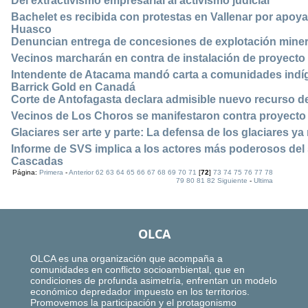
Del extractivismo empresarial al activismo judicial
Bachelet es recibida con protestas en Vallenar por apoyar
Huasco
Denuncian entrega de concesiones de explotación mine
Vecinos marcharán en contra de instalación de proyec
Intendente de Atacama mandó carta a comunidades indíge
Barrick Gold en Canadá
Corte de Antofagasta declara admisible nuevo recurso de
Vecinos de Los Choros se manifestaron contra proyect
Glaciares ser arte y parte: La defensa de los glaciares 
Informe de SVS implica a los actores más poderosos del 
Cascadas
Página:
Primera
-
Anterior
62
63
64
65
66
67
68
69
70
71
[
72
]
73
74
75
76
77
78
79
80
81
82
Siguiente
-
Ultima
OLCA
OLCA es una organización que acompaña a
comunidades en conflicto socioambiental, que en
condiciones de profunda asimetría, enfrentan un modelo
económico depredador impuesto en los territorios.
Promovemos la participación y el protagonismo