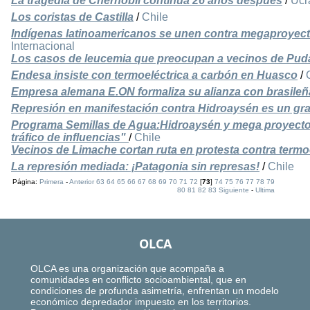
La tragedia de Chernóbil continúa 26 años después
/
Ucr
Los coristas de Castilla
/
Chile
Indígenas latinoamericanos se unen contra megaproyec
Internacional
Los casos de leucemia que preocupan a vecinos de Pud
Endesa insiste con termoeléctrica a carbón en Huasco
/
Empresa alemana E.ON formaliza su alianza con brasile
Represión en manifestación contra Hidroaysén es un gra
Programa Semillas de Agua:Hidroaysén y mega proyecto
tráfico de influencias"
/
Chile
Vecinos de Limache cortan ruta en protesta contra termo
La represión mediada: ¡Patagonia sin represas!
/
Chile
Página:
Primera
-
Anterior
63
64
65
66
67
68
69
70
71
72
[
73
]
74
75
76
77
78
79
80
81
82
83
Siguiente
-
Ultima
OLCA
OLCA es una organización que acompaña a
comunidades en conflicto socioambiental, que en
condiciones de profunda asimetría, enfrentan un modelo
económico depredador impuesto en los territorios.