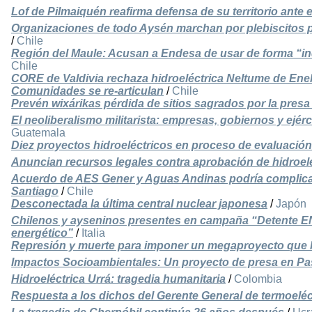
Lof de Pilmaiquén reafirma defensa de su territorio ant
Organizaciones de todo Aysén marchan por plebiscitos pa
/
Chile
Región del Maule: Acusan a Endesa de usar de forma “in
Chile
CORE de Valdivia rechaza hidroeléctrica Neltume de Ene
Comunidades se re-articulan
/
Chile
Prevén wixárikas pérdida de sitios sagrados por la pres
El neoliberalismo militarista: empresas, gobiernos y ejérc
Guatemala
Diez proyectos hidroeléctricos en proceso de evaluación
Anuncian recursos legales contra aprobación de hidroel
Acuerdo de AES Gener y Aguas Andinas podría complica
Santiago
/
Chile
Desconectada la última central nuclear japonesa
/
Japón
Chilenos y ayseninos presentes en campaña “Detente E
energético”
/
Italia
Represión y muerte para imponer un megaproyecto que 
Impactos Socioambientales: Un proyecto de presa en Pa
Hidroeléctrica Urrá: tragedia humanitaria
/
Colombia
Respuesta a los dichos del Gerente General de termoeléct