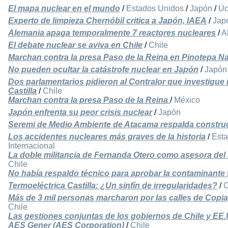
El mapa nuclear en el mundo
/
Estados Unidos
/
Japón
/
Uc
Experto de limpieza Chernóbil critica a Japón, IAEA
/
Jap
Alemania apaga temporalmente 7 reactores nucleares
/
A
El debate nuclear se aviva en Chile
/
Chile
Marchan contra la presa Paso de la Reina en Pinotepa N
No pueden ocultar la catástrofe nuclear en Japón
/
Japón
Dos parlamentarios pidieron al Contralor que investigue 
Castilla
/
Chile
Marchan contra la presa Paso de la Reina
/
México
Japón enfrenta su peor crisis nuclear
/
Japón
Seremi de Medio Ambiente de Atacama respalda construcc
Los accidentes nucleares más graves de la historia
/
Est
Internacional
La doble militancia de Fernanda Otero como asesora del P
Chile
No había respaldo técnico para aprobar la contaminante t
Termoeléctrica Castilla: ¿Un sinfín de irregularidades?
/
C
Más de 3 mil personas marcharon por las calles de Copiap
Chile
Las gestiones conjuntas de los gobiernos de Chile y EE.U
AES Gener (AES Corporation)
/
Chile