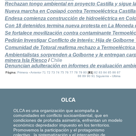
Rechazan tongo ambiental en proyecto Castilla y sigue l
Nueva marcha en Copiapó contra Termoeléctrica Castilla
Endesa comienza construcción de hidroeléctrica en Col
Con 18 detenidos termina nueva protesta en La Moneda c
Se fortalece movilización contra contaminante Termoeléct
Pedirán Investigar Conflicto de Interés: Hija de Golborne
Comunidad de Totoral reafirma rechazo a Termoeléctrica 
Ambientalistas sorprenden a Golborne y le entregan car
minera Isla Riesco
/
Chile
Denuncian adulteración en informes de evaluación ambi
Página:
Primera
-
Anterior
71
72
73
74
75
76
77
78
79
80
[
81
]
82
83
84
85
86
87
88
89
90
91
Siguiente
-
Ultima
OLCA
OLCA es una organización que acompaña a
comunidades en conflicto socioambiental, que en
condiciones de profunda asimetría, enfrentan un modelo
económico depredador impuesto en los territorios.
Promovemos la participación y el protagonismo
colectivo, la sistematización y el intercambio de