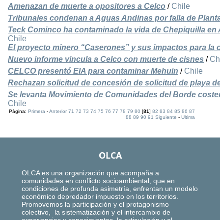
Amenazan de muerte a opositores a Celco
/
Chile
Tribunales condenan a Aguas Andinas por falla de Planta
Teck Cominco ha contaminado la vida de Chepiquilla en 
Chile
El proyecto minero “Caserones” y sus impactos para la 
Nuevo informe vincula a Celco con muerte de cisnes
/
Ch
CELCO presentó EIA para contaminar Mehuin
/
Chile
Rechazan solicitud de concesión de solicitud de playa d
Se levanta Movimiento de Comunidades del Borde costero
Chile
Página:
Primera
-
Anterior
71
72
73
74
75
76
77
78
79
80
[
81
]
82
83
84
85
86
87
88
89
90
91
Siguiente
-
Ultima
OLCA
OLCA es una organización que acompaña a
comunidades en conflicto socioambiental, que en
condiciones de profunda asimetría, enfrentan un modelo
económico depredador impuesto en los territorios.
Promovemos la participación y el protagonismo
colectivo, la sistematización y el intercambio de