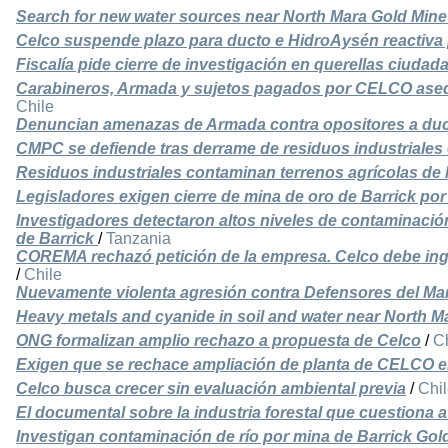
Search for new water sources near North Mara Gold Mine
Celco suspende plazo para ducto e HidroAysén reactiva
Fiscalía pide cierre de investigación en querellas ciudad
Carabineros, Armada y sujetos pagados por CELCO ased
Chile
Denuncian amenazas de Armada contra opositores a duc
CMPC se defiende tras derrame de residuos industriales
Residuos industriales contaminan terrenos agrícolas de
Legisladores exigen cierre de mina de oro de Barrick po
Investigadores detectaron altos niveles de contaminació
de Barrick
/
Tanzania
COREMA rechazó petición de la empresa. Celco debe ing
/
Chile
Nuevamente violenta agresión contra Defensores del Ma
Heavy metals and cyanide in soil and water near North M
ONG formalizan amplio rechazo a propuesta de Celco
/
C
Exigen que se rechace ampliación de planta de CELCO en
Celco busca crecer sin evaluación ambiental previa
/
Chi
El documental sobre la industria forestal que cuestiona a
Investigan contaminación de río por mina de Barrick Gol