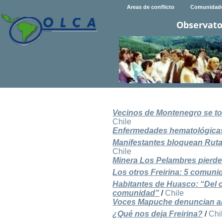
Areas de conflicto
Comunidad
Observato
Vecinos de Montenegro se tom
Chile
Enfermedades hematológicas 
Manifestantes bloquean Ruta
Chile
Minera Los Pelambres pierde
Los otros Freirina: 5 comuni
Habitantes de Huasco: “Del 
comunidad”
/
Chile
Voces Mapuche denuncian al
¿Qué nos deja Freirina?
/
Chi