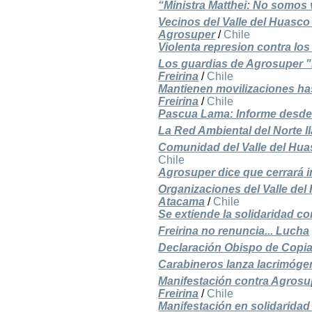
“Ministra Matthei: No somos 
Vecinos del Valle del Huasco
Agrosuper
/
Chile
Violenta represion contra los
Los guardias de Agrosuper "M
Freirina
/
Chile
Mantienen movilizaciones has
Freirina
/
Chile
Pascua Lama: Informe desde
La Red Ambiental del Norte 
Comunidad del Valle del Hua
Chile
Agrosuper dice que cerrará i
Organizaciones del Valle de
Atacama
/
Chile
Se extiende la solidaridad c
Freirina no renuncia... Lucha
Declaración Obispo de Copia
Carabineros lanza lacrimógen
Manifestación contra Agrosu
Freirina
/
Chile
Manifestación en solidaridad