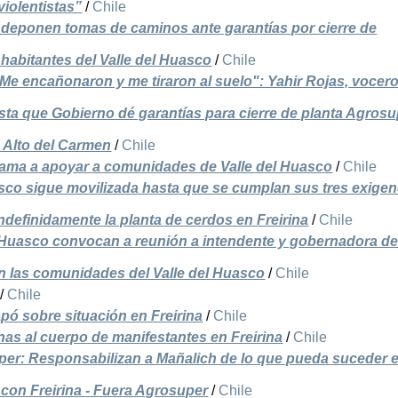
violentistas”
/
Chile
 deponen tomas de caminos ante garantías por cierre de
 habitantes del Valle del Huasco
/
Chile
e encañonaron y me tiraron al suelo": Yahir Rojas, vocer
ta que Gobierno dé garantías para cierre de planta Agrosu
 Alto del Carmen
/
Chile
llama a apoyar a comunidades de Valle del Huasco
/
Chile
sco sigue movilizada hasta que se cumplan sus tres exigen
ndefinidamente la planta de cerdos en Freirina
/
Chile
l Huasco convocan a reunión a intendente y gobernadora d
on las comunidades del Valle del Huasco
/
Chile
/
Chile
pó sobre situación en Freirina
/
Chile
as al cuerpo de manifestantes en Freirina
/
Chile
per: Responsabilizan a Mañalich de lo que pueda suceder 
 con Freirina - Fuera Agrosuper
/
Chile