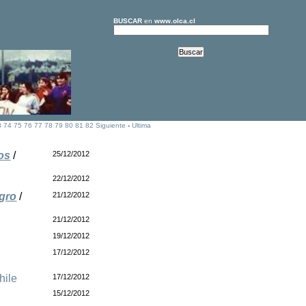
BUSCAR
en
www.olca.cl
3
74
75
76
77
78
79
80
81
82
Siguiente
-
Ultima
os
/
25/12/2012
22/12/2012
egro
/
21/12/2012
21/12/2012
19/12/2012
17/12/2012
hile
17/12/2012
15/12/2012