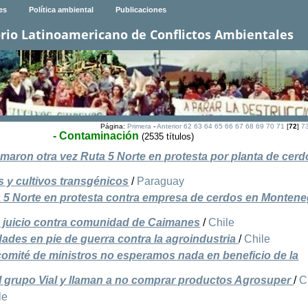
es
Política ambiental
Publicaciones
rio Latinoamericano de Conflictos Ambientales
Página:
Primera
-
Anterior
62
63
64
65
66
67
68
69
70
71
[
72
]
7
- Contaminación
(2535 títulos)
aron otra vez Ruta 5 Norte en protesta por planta de cerd
y cultivos transgénicos
/
Paraguay
 5 Norte en protesta contra empresa de cerdos en Monten
 juicio contra comunidad de Caimanes
/
Chile
dades en pie de guerra contra la agroindustria
/
Chile
comité de ministros no esperamos nada en beneficio de la
 grupo Vial y llaman a no comprar productos Agrosuper
/
C
le