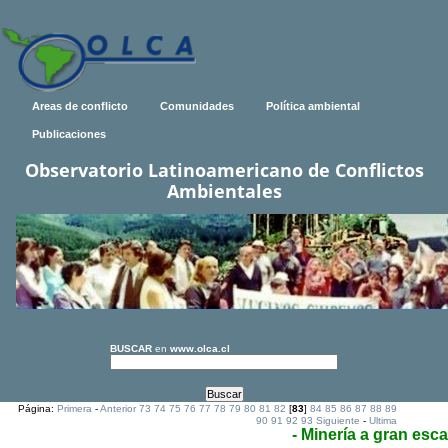
Areas de conflicto
Comunidades
Política ambiental
Publicaciones
Observatorio Latinoamericano de Conflictos
Ambientales
BUSCAR
en
www.olca.cl
Página:
Primera
-
Anterior
73
74
75
76
77
78
79
80
81
82
[
83
]
84
85
86
87
88
89
90
91
92
93
Siguiente
-
Ultima
- Minería a gran esca