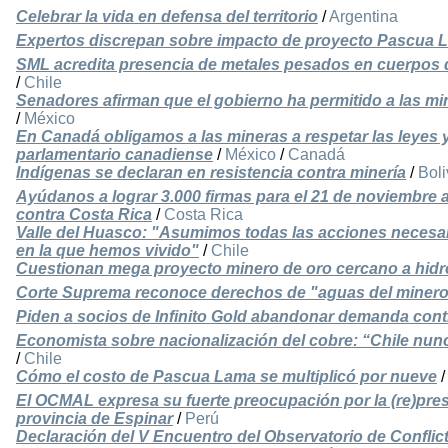
Celebrar la vida en defensa del territorio
/
Argentina
Expertos discrepan sobre impacto de proyecto Pascua L
SML acredita presencia de metales pesados en cuerpos 
/
Chile
Senadores afirman que el gobierno ha permitido a las m
/
México
En Canadá obligamos a las mineras a respetar las leyes 
parlamentario canadiense
/
México
/
Canadá
Indígenas se declaran en resistencia contra minería
/
Boli
Ayúdanos a lograr 3.000 firmas para el 21 de noviembre a
contra Costa Rica
/
Costa Rica
Valle del Huasco: "Asumimos todas las acciones necesari
en la que hemos vivido"
/
Chile
Cuestionan mega proyecto minero de oro cercano a hidr
Corte Suprema reconoce derechos de "aguas del miner
Piden a socios de Infinito Gold abandonar demanda cont
Economista sobre nacionalización del cobre: “Chile nunca
/
Chile
Cómo el costo de Pascua Lama se multiplicó por nueve
El OCMAL expresa su fuerte preocupación por la (re)pres
provincia de Espinar
/
Perú
Declaración del V Encuentro del Observatorio de Conflic