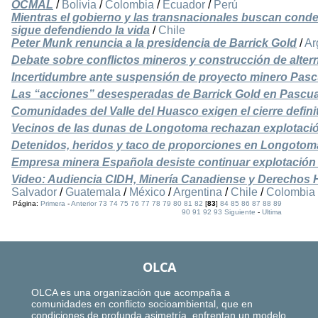
OCMAL
/
Bolivia
/
Colombia
/
Ecuador
/
Perú
Mientras el gobierno y las transnacionales buscan conde
sigue defendiendo la vida
/
Chile
Peter Munk renuncia a la presidencia de Barrick Gold
/
Ar
Debate sobre conflictos mineros y construcción de alter
Incertidumbre ante suspensión de proyecto minero Pas
Las “acciones” desesperadas de Barrick Gold en Pascu
Comunidades del Valle del Huasco exigen el cierre defin
Vecinos de las dunas de Longotoma rechazan explotaci
Detenidos, heridos y taco de proporciones en Longotoma
Empresa minera Española desiste continuar explotación
Video: Audiencia CIDH, Minería Canadiense y Derechos
Salvador
/
Guatemala
/
México
/
Argentina
/
Chile
/
Colombia
Página:
Primera
-
Anterior
73
74
75
76
77
78
79
80
81
82
[
83
]
84
85
86
87
88
89
90
91
92
93
Siguiente
-
Ultima
OLCA
OLCA es una organización que acompaña a
comunidades en conflicto socioambiental, que en
condiciones de profunda asimetría, enfrentan un modelo