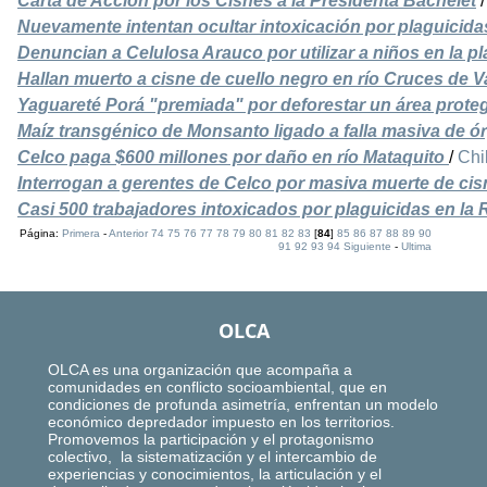
Carta de Acción por los Cisnes a la Presidenta Bachelet
Nuevamente intentan ocultar intoxicación por plaguicida
Denuncian a Celulosa Arauco por utilizar a niños en la p
Hallan muerto a cisne de cuello negro en río Cruces de V
Yaguareté Porá "premiada" por deforestar un área prote
Maíz transgénico de Monsanto ligado a falla masiva de 
Celco paga $600 millones por daño en río Mataquito
/
Chi
Interrogan a gerentes de Celco por masiva muerte de ci
Casi 500 trabajadores intoxicados por plaguicidas en la 
Página:
Primera
-
Anterior
74
75
76
77
78
79
80
81
82
83
[
84
]
85
86
87
88
89
90
91
92
93
94
Siguiente
-
Ultima
OLCA
OLCA es una organización que acompaña a
comunidades en conflicto socioambiental, que en
condiciones de profunda asimetría, enfrentan un modelo
económico depredador impuesto en los territorios.
Promovemos la participación y el protagonismo
colectivo, la sistematización y el intercambio de
experiencias y conocimientos, la articulación y el