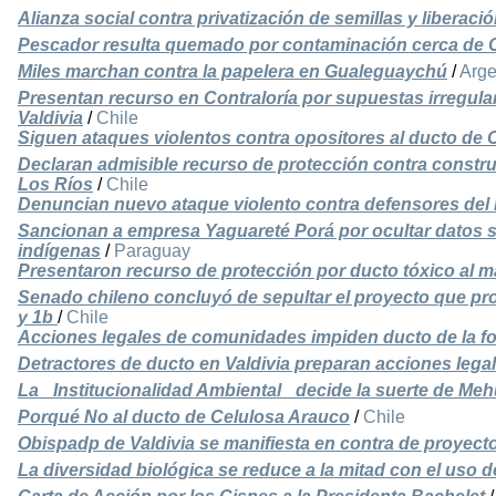
Alianza social contra privatización de semillas y liberac
Pescador resulta quemado por contaminación cerca de 
Miles marchan contra la papelera en Gualeguaychú
/
Arge
Presentan recurso en Contraloría por supuestas irregul
Valdivia
/
Chile
Siguen ataques violentos contra opositores al ducto de 
Declaran admisible recurso de protección contra constr
Los Ríos
/
Chile
Denuncian nuevo ataque violento contra defensores del
Sancionan a empresa Yaguareté Porá por ocultar datos s
indígenas
/
Paraguay
Presentaron recurso de protección por ducto tóxico al m
Senado chileno concluyó de sepultar el proyecto que pro
y 1b
/
Chile
Acciones legales de comunidades impiden ducto de la fo
Detractores de ducto en Valdivia preparan acciones lega
La _Institucionalidad Ambiental_ decide la suerte de Meh
Porqué No al ducto de Celulosa Arauco
/
Chile
Obispadp de Valdivia se manifiesta en contra de proyec
La diversidad biológica se reduce a la mitad con el uso d