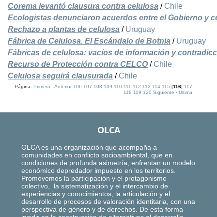
Corema levantó clausura contra celulosa
/
Chile
Ecologistas denunciaron acuerdos entre el Gobierno y c
Rechazo a plantas de celulosa
/
Uruguay
Fábrica de Celulosa. El Escándalo de Botnia
/
Uruguay
Fábricas de celulosa: vacíos de información y contradic
Recurso de Protección contra CELCO
/
Chile
Celulosa seguirá clausurada
/
Chile
Página:
Primera
-
Anterior
106
107
108
109
110
111
112
113
114
115
[
116
]
117
118
119
120
Siguiente
-
Ultima
OLCA
OLCA es una organización que acompaña a
comunidades en conflicto socioambiental, que en
condiciones de profunda asimetría, enfrentan un modelo
económico depredador impuesto en los territorios.
Promovemos la participación y el protagonismo
colectivo, la sistematización y el intercambio de
experiencias y conocimientos, la articulación y el
desarrollo de procesos de valoración identitaria, con una
perspectiva de género y de derechos. De esta forma