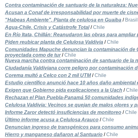
Contra contaminación de santuario de la naturaleza: N
Acusan a Conaf de irresponsabilidad por muerte de cisn
"Habeas Ambiente". Planta de celulosa en Guaiba
/
Brasil
Agua-Chile. Crisis y Catástrofe Total
/
Chile
En Río Itata, Chillán: Reanudaron las obras para ampliar 
Piden reubicar planta de Celulosa Valdivia
/
Chile
Comunidades Mapuche denuncian la contaminación de C
proyectada como de tur
/
Chile
Nueva marcha contra contaminación de santuario de la n
Ciudadanía Valdiviana corre peligro por contaminación d
Corema multó a Celco con 2 mil UTM
/
Chile
Estudio científico anunció hace 10 años daño ambiental 
Exigen que Gobierno pida explicaciones a la Uach
/
Chile
Rechazan el Plan Puebla-Panamá 50 comunidades indíg
Celulosa Valdivia: Vecinos se quejan de malos olores y 
Informe Zaror detectó insuficiencias de monitoreo
/
Chile
Último informe acusa a Celulosa Arauco
/
Chile
Denuncian ingreso de transgénicos para consumo anima
Hierro y manganeso dañaron al Santuario
/
Chile