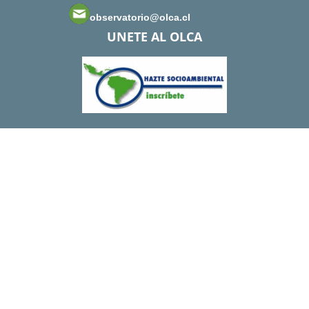
observatorio@olca.cl
UNETE AL OLCA