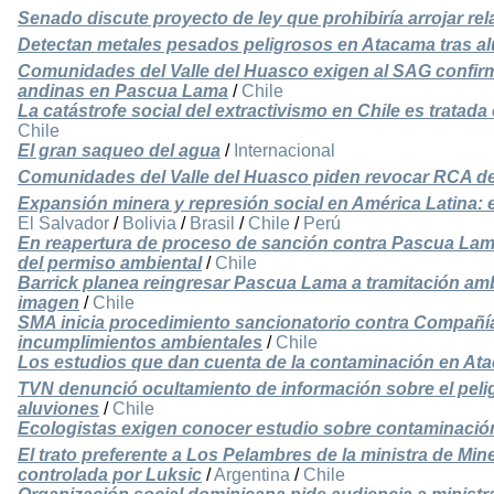
Senado discute proyecto de ley que prohibiría arrojar re
Detectan metales pesados peligrosos en Atacama tras a
Comunidades del Valle del Huasco exigen al SAG confir
andinas en Pascua Lama
/
Chile
La catástrofe social del extractivismo en Chile es tratad
Chile
El gran saqueo del agua
/
Internacional
Comunidades del Valle del Huasco piden revocar RCA 
Expansión minera y represión social en América Latina: 
El Salvador
/
Bolivia
/
Brasil
/
Chile
/
Perú
En reapertura de proceso de sanción contra Pascua La
del permiso ambiental
/
Chile
Barrick planea reingresar Pascua Lama a tramitación amb
imagen
/
Chile
SMA inicia procedimiento sancionatorio contra Compañía
incumplimientos ambientales
/
Chile
Los estudios que dan cuenta de la contaminación en At
TVN denunció ocultamiento de información sobre el peligr
aluviones
/
Chile
Ecologistas exigen conocer estudio sobre contaminació
El trato preferente a Los Pelambres de la ministra de Mi
controlada por Luksic
/
Argentina
/
Chile