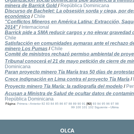
Organización social dominicana pide audiencia a ministr
minera de Barrick Gold
/
República Dominicana
Discurso de Bachelet: La obsesión sorda y ciega, por de
económico
/
Chile
"Conflictos Mineros en América Latina: Extracción, Saqu
2014"
/
Internacional
Barrick pide a SMA reducir cargos y no elevar gravedad
Chile
Satisfacción en comunidades aymaras ante el rechazo de
minero Los Pumas
/
Chile
Comité de ministros rechazó permiso ambiental de proy
Tribunal conocerá el 21 de mayo petición de cierre de mi
Dominicana
Paran proyecto minero Tía María tras 50 días de protest
Crece indignación en Lima contra el proyecto Tía María
/
Proyecto minero Tía María: la radiografía del modelo
/
Per
Acusan a Ministra de Salud de ocultar datos de contami
República Dominicana
Página:
Primera
-
Anterior
82
83
84
85
86
87
88
89
90
91
[
92
]
93
94
95
96
97
98
99
100
101
102
Siguiente
-
Ultima
OLCA