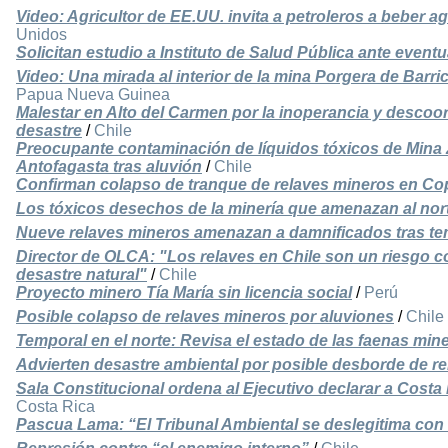
Video: Agricultor de EE.UU. invita a petroleros a beber 
Unidos
Solicitan estudio a Instituto de Salud Pública ante event
Video: Una mirada al interior de la mina Porgera de Bar
Papua Nueva Guinea
Malestar en Alto del Carmen por la inoperancia y descoor
desastre
/
Chile
Preocupante contaminación de líquidos tóxicos de Mina Z
Antofagasta tras aluvión
/
Chile
Confirman colapso de tranque de relaves mineros en Co
Los tóxicos desechos de la minería que amenazan al nort
Nueve relaves mineros amenazan a damnificados tras te
Director de OLCA: "Los relaves en Chile son un riesgo c
desastre natural"
/
Chile
Proyecto minero Tía María sin licencia social
/
Perú
Posible colapso de relaves mineros por aluviones
/
Chile
Temporal en el norte: Revisa el estado de las faenas min
Advierten desastre ambiental por posible desborde de re
Sala Constitucional ordena al Ejecutivo declarar a Costa R
Costa Rica
Pascua Lama: “El Tribunal Ambiental se deslegitima con e