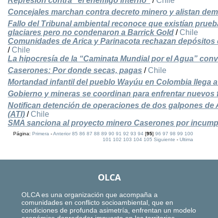
Represión contra “el enemigo interno”
/
Chile
Concejales marchan contra decreto minero y alistan de
Fallo del Tribunal ambiental reconoce que existían prueb
glaciares pero no condenaron a Barrick Gold
/
Chile
Comunidades de Arica y Parinacota rechazan depósitos d
/
Chile
La hipocresía de la “Caminata Mundial por el Agua” con
Caserones: Por donde secas, pagas
/
Chile
Mortandad infantil del pueblo Wayúu en Colombia llega 
Gobierno y mineras se coordinan para enfrentar nuevos f
Notifican detención de operaciones de dos galpones de 
(ATI)
/
Chile
SMA sanciona al proyecto minero Caserones por incump
Página:
Primera
-
Anterior
85
86
87
88
89
90
91
92
93
94
[
95
]
96
97
98
99
100
101
102
103
104
105
Siguiente
-
Ultima
OLCA
OLCA es una organización que acompaña a
comunidades en conflicto socioambiental, que en
condiciones de profunda asimetría, enfrentan un modelo