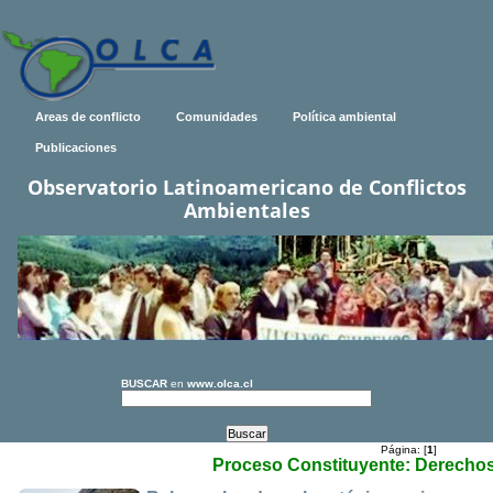
Areas de conflicto
Comunidades
Política ambiental
Publicaciones
Observatorio Latinoamericano de Conflictos
Ambientales
BUSCAR
en
www.olca.cl
Página: [
1
]
Proceso Constituyente: Derechos