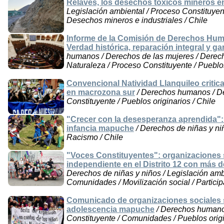
Relaves, los desechos tóxicos mineros e
Legislación ambiental / Proceso Constituyent
Desechos mineros e industriales / Chile
Informe de la Comisión de Derechos Hum
Verdad histórica, reparación integral y ga
humanos / Derechos de las mujeres / Derech
Naturaleza / Proceso Constituyente / Pueblos
Convencional Natividad Llanquileo critic
en macrozona sur
/ Derechos humanos / De
Constituyente / Pueblos originarios / Chile
"Crecer con la desesperanza aprendida": l
infancia mapuche
/ Derechos de niñas y niñ
Racismo / Chile
"Voces Constituyentes": organizaciones soc
independiente en el Distrito 12 con más d
Derechos de niñas y niños / Legislación amb
Comunidades / Movilización social / Particip
Comunicado de organizaciones sociales sob
adolescencia mapuche
/ Derechos humanos
Constituyente / Comunidades / Pueblos origi