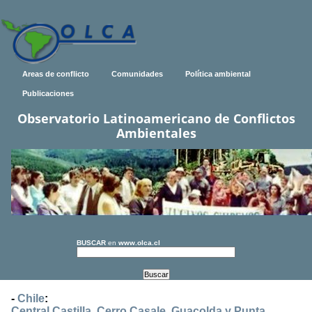
Areas de conflicto
Comunidades
Política ambiental
Publicaciones
Observatorio Latinoamericano de Conflictos
Ambientales
BUSCAR
en
www.olca.cl
-
Chile
:
Central Castilla, Cerro Casale, Guacolda y Punta