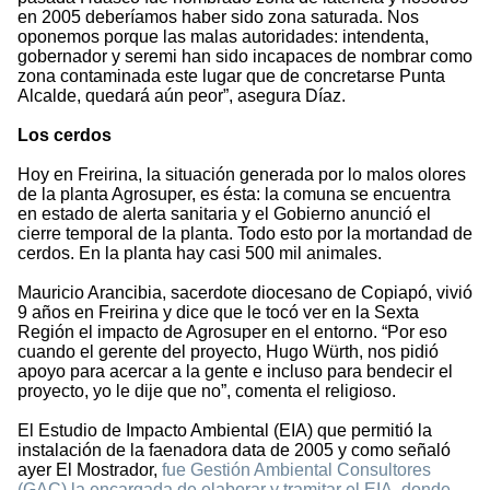
en 2005 deberíamos haber sido zona saturada. Nos
oponemos porque las malas autoridades: intendenta,
gobernador y seremi han sido incapaces de nombrar como
zona contaminada este lugar que de concretarse Punta
Alcalde, quedará aún peor”, asegura Díaz.
Los cerdos
Hoy en Freirina, la situación generada por lo malos olores
de la planta Agrosuper, es ésta: la comuna se encuentra
en estado de alerta sanitaria y el Gobierno anunció el
cierre temporal de la planta. Todo esto por la mortandad de
cerdos. En la planta hay casi 500 mil animales.
Mauricio Arancibia, sacerdote diocesano de Copiapó, vivió
9 años en Freirina y dice que le tocó ver en la Sexta
Región el impacto de Agrosuper en el entorno. “Por eso
cuando el gerente del proyecto, Hugo Würth, nos pidió
apoyo para acercar a la gente e incluso para bendecir el
proyecto, yo le dije que no”, comenta el religioso.
El Estudio de Impacto Ambiental (EIA) que permitió la
instalación de la faenadora data de 2005 y como señaló
ayer El Mostrador,
fue Gestión Ambiental Consultores
(GAC) la encargada de elaborar y tramitar el EIA, donde