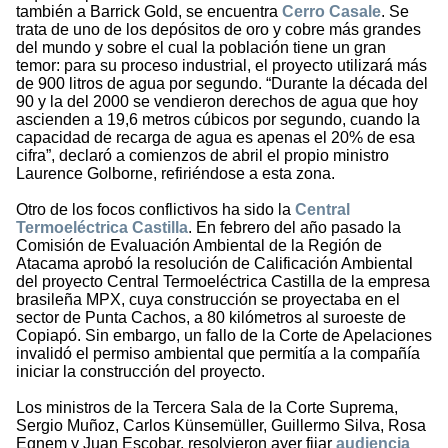
también a Barrick Gold, se encuentra
Cerro Casale
. Se
trata de uno de los depósitos de oro y cobre más grandes
del mundo y sobre el cual la población tiene un gran
temor: para su proceso industrial, el proyecto utilizará más
de 900 litros de agua por segundo. “Durante la década del
90 y la del 2000 se vendieron derechos de agua que hoy
ascienden a 19,6 metros cúbicos por segundo, cuando la
capacidad de recarga de agua es apenas el 20% de esa
cifra”, declaró a comienzos de abril el propio ministro
Laurence Golborne, refiriéndose a esta zona.
Otro de los focos conflictivos ha sido la
Central
Termoeléctrica Castilla
. En febrero del año pasado la
Comisión de Evaluación Ambiental de la Región de
Atacama aprobó la resolución de Calificación Ambiental
del proyecto Central Termoeléctrica Castilla de la empresa
brasileña MPX, cuya construcción se proyectaba en el
sector de Punta Cachos, a 80 kilómetros al suroeste de
Copiapó. Sin embargo, un fallo de la Corte de Apelaciones
invalidó el permiso ambiental que permitía a la compañía
iniciar la construcción del proyecto.
Los ministros de la Tercera Sala de la Corte Suprema,
Sergio Muñoz, Carlos Künsemüller, Guillermo Silva, Rosa
Egnem y Juan Escobar, resolvieron ayer fijar
audiencia