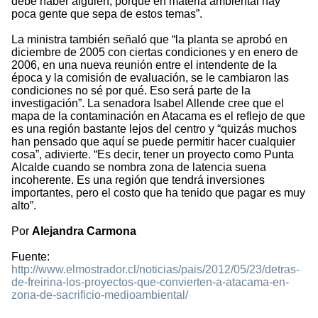
debe haber alguien, porque en materia ambiental hay
poca gente que sepa de estos temas”.
La ministra también señaló que “la planta se aprobó en
diciembre de 2005 con ciertas condiciones y en enero de
2006, en una nueva reunión entre el intendente de la
época y la comisión de evaluación, se le cambiaron las
condiciones no sé por qué. Eso será parte de la
investigación”. La senadora Isabel Allende cree que el
mapa de la contaminación en Atacama es el reflejo de que
es una región bastante lejos del centro y “quizás muchos
han pensado que aquí se puede permitir hacer cualquier
cosa”, adivierte. “Es decir, tener un proyecto como Punta
Alcalde cuando se nombra zona de latencia suena
incoherente. Es una región que tendrá inversiones
importantes, pero el costo que ha tenido que pagar es muy
alto”.
Por
Alejandra Carmona
Fuente:
http://www.elmostrador.cl/noticias/pais/2012/05/23/detras-
de-freirina-los-proyectos-que-convierten-a-atacama-en-
zona-de-sacrificio-medioambiental/