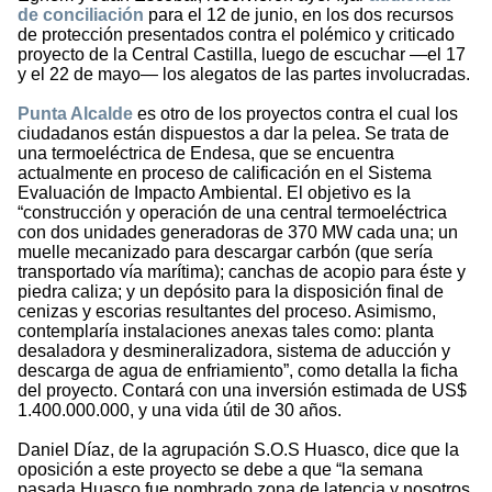
de conciliación
para el 12 de junio, en los dos recursos
de protección presentados contra el polémico y criticado
proyecto de la Central Castilla, luego de escuchar —el 17
y el 22 de mayo— los alegatos de las partes involucradas.
Punta Alcalde
es otro de los proyectos contra el cual los
ciudadanos están dispuestos a dar la pelea. Se trata de
una termoeléctrica de Endesa, que se encuentra
actualmente en proceso de calificación en el Sistema
Evaluación de Impacto Ambiental. El objetivo es la
“construcción y operación de una central termoeléctrica
con dos unidades generadoras de 370 MW cada una; un
muelle mecanizado para descargar carbón (que sería
transportado vía marítima); canchas de acopio para éste y
piedra caliza; y un depósito para la disposición final de
cenizas y escorias resultantes del proceso. Asimismo,
contemplaría instalaciones anexas tales como: planta
desaladora y desmineralizadora, sistema de aducción y
descarga de agua de enfriamiento”, como detalla la ficha
del proyecto. Contará con una inversión estimada de US$
1.400.000.000, y una vida útil de 30 años.
Daniel Díaz, de la agrupación S.O.S Huasco, dice que la
oposición a este proyecto se debe a que “la semana
pasada Huasco fue nombrado zona de latencia y nosotros