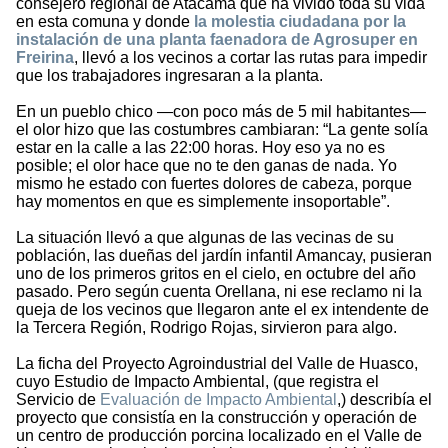
consejero regional de Atacama que ha vivido toda su vida
en esta comuna y donde
la molestia ciudadana por la
instalación de una planta faenadora de Agrosuper en
Freirina
, llevó a los vecinos a cortar las rutas para impedir
que los trabajadores ingresaran a la planta.
En un pueblo chico —con poco más de 5 mil habitantes—
el olor hizo que las costumbres cambiaran: “La gente solía
estar en la calle a las 22:00 horas. Hoy eso ya no es
posible; el olor hace que no te den ganas de nada. Yo
mismo he estado con fuertes dolores de cabeza, porque
hay momentos en que es simplemente insoportable”.
La situación llevó a que algunas de las vecinas de su
población, las dueñas del jardín infantil Amancay, pusieran
uno de los primeros gritos en el cielo, en octubre del año
pasado. Pero según cuenta Orellana, ni ese reclamo ni la
queja de los vecinos que llegaron ante el ex intendente de
la Tercera Región, Rodrigo Rojas, sirvieron para algo.
La ficha del Proyecto Agroindustrial del Valle de Huasco,
cuyo Estudio de Impacto Ambiental, (que registra el
Servicio de
Evaluación de Impacto Ambiental
,) describía el
proyecto que consistía en la construcción y operación de
un centro de producción porcina localizado en el Valle de