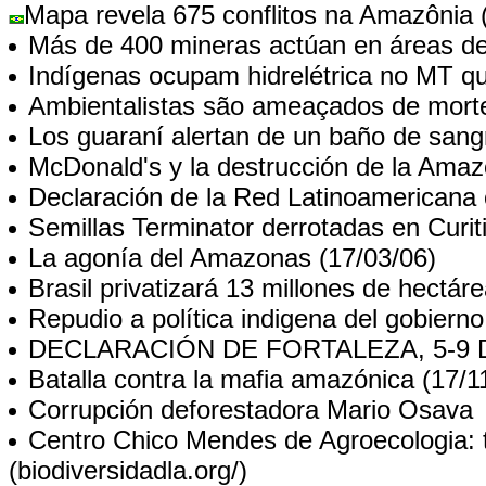
Mapa revela 675 conflitos na Amazônia
(
Más de 400 mineras actúan en áreas d
Indígenas ocupam hidrelétrica no MT qu
Ambientalistas são ameaçados de mort
Los guaraní alertan de un baño de sang
McDonald's y la destrucción de la Amaz
Declaración de la Red Latinoamericana 
Semillas Terminator derrotadas en Curit
La agonía del Amazonas
(17/03/06)
Brasil privatizará 13 millones de hectá
Repudio a política indigena del gobierno
DECLARACIÓN DE FORTALEZA
, 5-9
Batalla contra la mafia amazónica
(17/1
Corrupción deforestadora
Mario Osava
Centro Chico Mendes de Agroecologia: t
(biodiversidadla.org/)