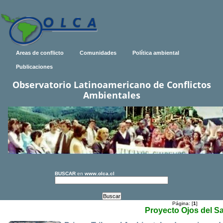
Areas de conflicto
Comunidades
Política ambiental
Publicaciones
Observatorio Latinoamericano de Conflictos
Ambientales
BUSCAR
en
www.olca.cl
Página: [
1
]
Proyecto Ojos del S