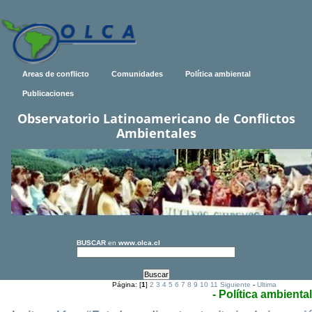
Areas de conflicto
Comunidades
Política ambiental
Publicaciones
Observatorio Latinoamericano de Conflictos
Ambientales
BUSCAR
en
www.olca.cl
Página: [
1
]
2
3
4
5
6
7
8
9
10
11
Siguiente
-
Ultima
- Política ambiental