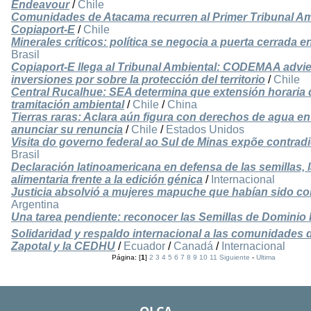
Endeavour
/
Chile
Comunidades de Atacama recurren al Primer Tribunal Am
Copiaport-E
/
Chile
Minerales críticos: política se negocia a puerta cerrada 
Brasil
Copiaport-E llega al Tribunal Ambiental: CODEMAA advier
inversiones por sobre la protección del territorio
/
Chile
Central Rucalhue: SEA determina que extensión horaria 
tramitación ambiental
/
Chile
/
China
Tierras raras: Aclara aún figura con derechos de agua en
anunciar su renuncia
/
Chile
/
Estados Unidos
Visita do governo federal ao Sul de Minas expõe contrad
Brasil
Declaración latinoamericana en defensa de las semillas, l
alimentaria frente a la edición génica
/
Internacional
Justicia absolvió a mujeres mapuche que habían sido co
Argentina
Una tarea pendiente: reconocer las Semillas de Dominio
Solidaridad y respaldo internacional a las comunidades 
Zapotal y la CEDHU
/
Ecuador
/
Canadá
/
Internacional
Página: [
1
]
2
3
4
5
6
7
8
9
10
11
Siguiente
-
Ultima