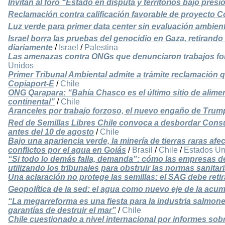
Invitan al foro “Estado en disputa y territorios bajo pres
Reclamación contra calificación favorable de proyecto C
Luz verde para primer data center sin evaluación ambient
Israel borra las pruebas del genocidio en Gaza, retiran
diariamente
/
Israel
/
Palestina
Las amenazas contra ONGs que denunciaron trabajos fo
Unidos
Primer Tribunal Ambiental admite a trámite reclamación 
Copiaport-E
/
Chile
ONG Qarapara: “Bahía Chasco es el último sitio de alimen
continental”
/
Chile
Aranceles por trabajo forzoso, el nuevo engaño de Trum
Red de Semillas Libres Chile convoca a desbordar Consu
antes del 10 de agosto
/
Chile
Bajo una apariencia verde, la minería de tierras raras afect
conflictos por el agua en Goiás
/
Brasil
/
Chile
/
Estados Un
“Si todo lo demás falla, demanda”: cómo las empresas d
utilizando los tribunales para obstruir las normas sanitar
Una aclaración no protege las semillas: el SAG debe reti
Geopolítica de la sed: el agua como nuevo eje de la acu
“La megarreforma es una fiesta para la industria salmone
garantías de destruir el mar”
/
Chile
Chile cuestionado a nivel internacional por informes sob