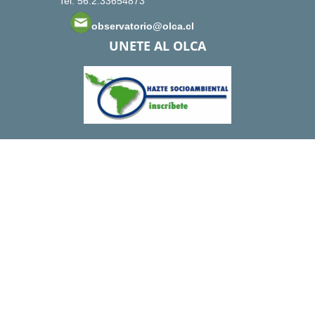
Tel: 56.2.33654873
observatorio@olca.cl
UNETE AL OLCA