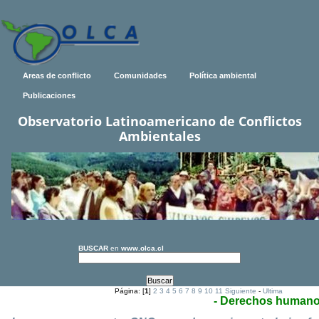
Areas de conflicto
Comunidades
Política ambiental
Publicaciones
Observatorio Latinoamericano de Conflictos
Ambientales
BUSCAR
en
www.olca.cl
Página: [
1
]
2
3
4
5
6
7
8
9
10
11
Siguiente
-
Ultima
- Derechos human