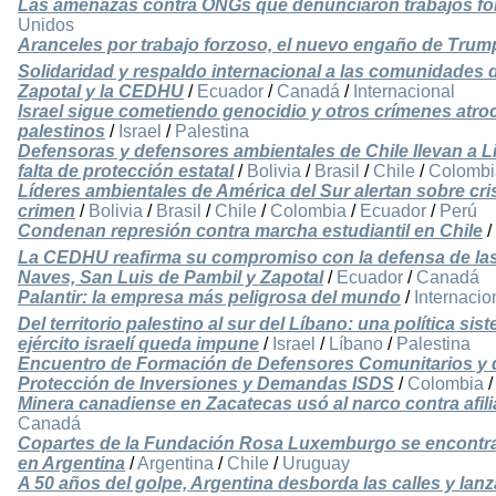
Las amenazas contra ONGs que denunciaron trabajos fo
Unidos
Aranceles por trabajo forzoso, el nuevo engaño de Trum
Solidaridad y respaldo internacional a las comunidades 
Zapotal y la CEDHU
/
Ecuador
/
Canadá
/
Internacional
Israel sigue cometiendo genocidio y otros crímenes atro
palestinos
/
Israel
/
Palestina
Defensoras y defensores ambientales de Chile llevan a L
falta de protección estatal
/
Bolivia
/
Brasil
/
Chile
/
Colombi
Líderes ambientales de América del Sur alertan sobre crisi
crimen
/
Bolivia
/
Brasil
/
Chile
/
Colombia
/
Ecuador
/
Perú
Condenan represión contra marcha estudiantil en Chile
/
La CEDHU reafirma su compromiso con la defensa de l
Naves, San Luis de Pambil y Zapotal
/
Ecuador
/
Canadá
Palantir: la empresa más peligrosa del mundo
/
Internacio
Del territorio palestino al sur del Líbano: una política s
ejército israelí queda impune
/
Israel
/
Líbano
/
Palestina
Encuentro de Formación de Defensores Comunitarios y de 
Protección de Inversiones y Demandas ISDS
/
Colombia
Minera canadiense en Zacatecas usó al narco contra afili
Canadá
Copartes de la Fundación Rosa Luxemburgo se encontra
en Argentina
/
Argentina
/
Chile
/
Uruguay
A 50 años del golpe, Argentina desborda las calles y lanz