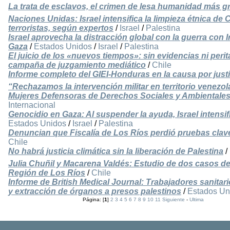
La trata de esclavos, el crimen de lesa humanidad más gr
Naciones Unidas: Israel intensifica la limpieza étnica d
terroristas, según expertos
/
Israel
/
Palestina
Israel aprovecha la distracción global con la guerra con 
Gaza
/
Estados Unidos
/
Israel
/
Palestina
El juicio de los «nuevos tiempos»: sin evidencias ni perit
campaña de juzgamiento mediático
/
Chile
Informe completo del GIEI-Honduras en la causa por just
“Rechazamos la intervención militar en territorio venez
Mujeres Defensoras de Derechos Sociales y Ambientale
Internacional
Genocidio en Gaza: Al suspender la ayuda, Israel intensif
Estados Unidos
/
Israel
/
Palestina
Denuncian que Fiscalía de Los Ríos perdió pruebas claves
Chile
No habrá justicia climática sin la liberación de Palestina
/
Julia Chuñil y Macarena Valdés: Estudio de dos casos de 
Región de Los Ríos
/
Chile
Informe de British Medical Journal: Trabajadores sanitari
y extracción de órganos a presos palestinos
/
Estados Un
Página: [
1
]
2
3
4
5
6
7
8
9
10
11
Siguiente
-
Ultima