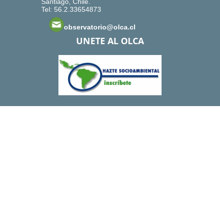
Santiago, Chile.
Tel: 56.2.33654873
observatorio@olca.cl
UNETE AL OLCA