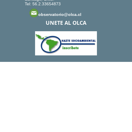
Tel: 56.2.33654873
observatorio@olca.cl
UNETE AL OLCA