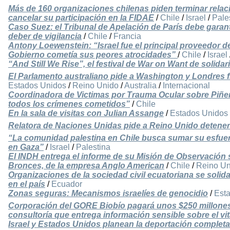
Más de 160 organizaciones chilenas piden terminar relaci
cancelar su participación en la FIDAE
/
Chile
/
Israel
/
Pale
Caso Suez: el Tribunal de Apelación de París debe garanti
deber de vigilancia
/
Chile
/
Francia
Antony Loewenstein: “Israel fue el principal proveedor 
Gobierno cometía sus peores atrocidades”
/
Chile
/
Israel
“And Still We Rise”, el festival de War on Want de solidar
El Parlamento australiano pide a Washington y Londres f
Estados Unidos
/
Reino Unido
/
Australia
/
Internacional
Coordinadora de Victimas por Trauma Ocular sobre Piñer
todos los crímenes cometidos”
/
Chile
En la sala de visitas con Julian Assange
/
Estados Unidos
Relatora de Naciones Unidas pide a Reino Unido detener
“La comunidad palestina en Chile busca sumar su esfuerz
en Gaza”
/
Israel
/
Palestina
El INDH entrega el informe de su Misión de Observación 
Bronces, de la empresa Anglo American
/
Chile
/
Reino Un
Organizaciones de la sociedad civil ecuatoriana se solida
en el país
/
Ecuador
Zonas seguras: Mecanismos israelíes de genocidio
/
Est
Corporación del GORE Biobío pagará unos $250 millones
consultoría que entrega información sensible sobre el vi
Israel y Estados Unidos planean la deportación complet