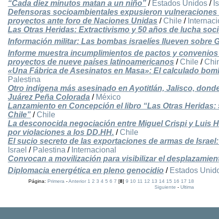
“Cada diez minutos matan a un niño”
/
Estados Unidos
/
I
Defensoras socioambientales expusieron vulneraciones
proyectos ante foro de Naciones Unidas
/
Chile
/
Internaci
Las Otras Heridas: Extractivismo y 50 años de lucha soc
Información militar: Las bombas israelíes llueven sobre 
Informe muestra incumplimientos de pactos y convenios 
proyectos de nueve países latinoamericanos
/
Chile
/
Chi
«Una Fábrica de Asesinatos en Masa»: El calculado bomb
Palestina
Otro indígena más asesinado en Ayotitlán, Jalisco, dond
Juárez Peña Colorada
/
México
Lanzamiento en Concepción el libro “Las Otras Heridas:
Chile”
/
Chile
La desconocida negociación entre Miguel Crispi y Luis H
por violaciones a los DD.HH.
/
Chile
El sucio secreto de las exportaciones de armas de Israel
Israel
/
Palestina
/
Internacional
Convocan a movilización para visibilizar el desplazamien
Diplomacia energética en pleno genocidio
/
Estados Unid
Página:
Primera
-
Anterior
1
2
3
4
5
6
7
[
8
]
9
10
11
12
13
14
15
16
17
18
Siguiente
-
Ultima