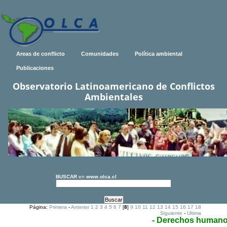
Areas de conflicto
Comunidades
Política ambiental
Publicaciones
Observatorio Latinoamericano de Conflictos
Ambientales
BUSCAR
en
www.olca.cl
Página:
Primera
-
Anterior
1
2
3
4
5
6
7
[
8
]
9
10
11
12
13
14
15
16
17
18
Siguiente
-
Ultima
- Derechos human