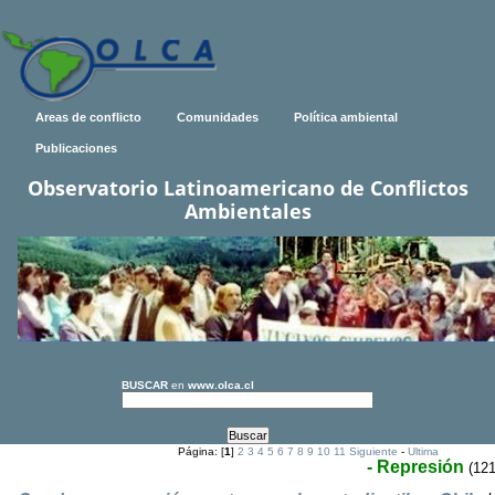
Areas de conflicto
Comunidades
Política ambiental
Publicaciones
Observatorio Latinoamericano de Conflictos
Ambientales
BUSCAR
en
www.olca.cl
Página: [
1
]
2
3
4
5
6
7
8
9
10
11
Siguiente
-
Ultima
- Represión
(121