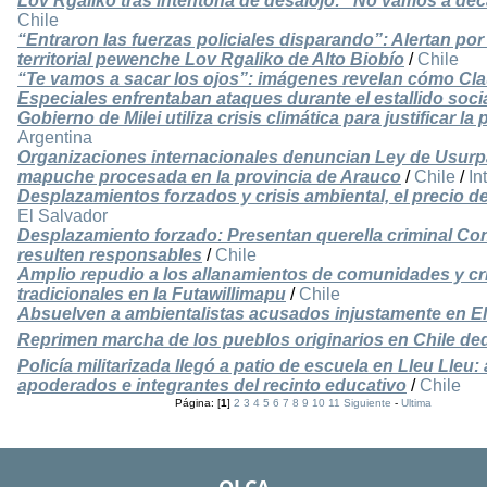
Lov Rgaliko tras intentona de desalojo: “No vamos a dec
Chile
“Entraron las fuerzas policiales disparando”: Alertan por
territorial pewenche Lov Rgaliko de Alto Biobío
/
Chile
“Te vamos a sacar los ojos”: imágenes revelan cómo Cl
Especiales enfrentaban ataques durante el estallido soci
Gobierno de Milei utiliza crisis climática para justificar
Argentina
Organizaciones internacionales denuncian Ley de Usurp
mapuche procesada en la provincia de Arauco
/
Chile
/
In
Desplazamientos forzados y crisis ambiental, el precio de
El Salvador
Desplazamiento forzado: Presentan querella criminal Co
resulten responsables
/
Chile
Amplio repudio a los allanamientos de comunidades y cr
tradicionales en la Futawillimapu
/
Chile
Absuelven a ambientalistas acusados injustamente en El
Reprimen marcha de los pueblos originarios en Chile ded
Policía militarizada llegó a patio de escuela en Lleu Lleu
apoderados e integrantes del recinto educativo
/
Chile
Página: [
1
]
2
3
4
5
6
7
8
9
10
11
Siguiente
-
Ultima