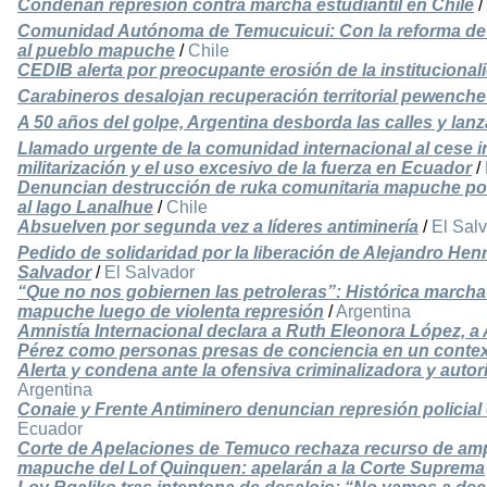
Condenan represión contra marcha estudiantil en Chile
/
Comunidad Autónoma de Temucuicui: Con la reforma de L
al pueblo mapuche
/
Chile
CEDIB alerta por preocupante erosión de la institucional
Carabineros desalojan recuperación territorial pewenche
A 50 años del golpe, Argentina desborda las calles y lanz
Llamado urgente de la comunidad internacional al cese in
militarización y el uso excesivo de la fuerza en Ecuador
/
Denuncian destrucción de ruka comunitaria mapuche por e
al lago Lanalhue
/
Chile
Absuelven por segunda vez a líderes antiminería
/
El Sal
Pedido de solidaridad por la liberación de Alejandro Hen
Salvador
/
El Salvador
“Que no nos gobiernen las petroleras”: Histórica march
mapuche luego de violenta represión
/
Argentina
Amnistía Internacional declara a Ruth Eleonora López, a
Pérez como personas presas de conciencia en un context
Alerta y condena ante la ofensiva criminalizadora y autori
Argentina
Conaie y Frente Antiminero denuncian represión policial
Ecuador
Corte de Apelaciones de Temuco rechaza recurso de amp
mapuche del Lof Quinquen: apelarán a la Corte Suprema