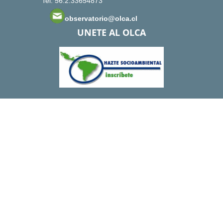
Tel: 56.2.33654873
observatorio@olca.cl
UNETE AL OLCA