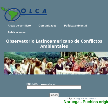
Areas de conflicto
Comunidades
Política ambiental
Publicaciones
Observatorio Latinoamericano de Conflictos
Ambientales
BUSCAR
en
www.olca.cl
Página:
Siguiente
-
Ultima
Noruega - Pueblos origi