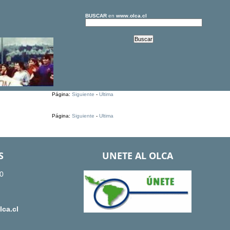
BUSCAR
en
www.olca.cl
Página:
Siguiente
-
Ultima
Página:
Siguiente
-
Ultima
S
UNETE AL OLCA
0
ca.cl