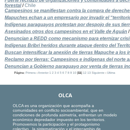
Fuerte rechazo de organizaciones y comunidades a decret
forestal
/
Chile
Campesinos se manifiestan contra la compra de dereche
Mapuches echan a un empresario por invadir el “territori
Indígenas paraguayos protestan por despojo de sus tier
Asesinados otros dos campesinos en el Valle de Aguán
Denuncian a REDD como mecanismo para eternizar crisis
Indígenas Bribri heridos durante ataque dentro del Territo
Buscan intensificar la anexión de tierras Mapuche a los i
Reclamo por tierras: Campesinos e indígenas del norte a
Denuncian a Gobierno paraguayo por venta de tierras in
Página:
Primera
-
Anterior
1
2
3
4
5
6
7
8
9
10
[
11
]
12
13
Siguiente
-
Ultima
OLCA
OLCA es una organización que acompaña a
comunidades en conflicto socioambiental, que en
condiciones de profunda asimetría, enfrentan un modelo
económico depredador impuesto en los territorios.
Promovemos la participación y el protagonismo
colectivo, la sistematización y el intercambio de