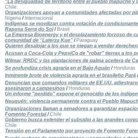
"La desigualdad de territorio entre el pueblo mapuche y la
Chile
Organizaciones apoyan a comunidades afectadas por plan
Nigeria
/
Internacional
Indígenas se movilizan contra votación de condicionante
Raposa Serra do Sol
/
Brasil
La Empresa Bioenergy y el desplazamiento forzoso de c
comunidad de “Laterza Kue”
/
Paraguay
Quieren desalojar a los que se niegan a vender dereche
Acusan a Coca-Cola y PepsiCo de "robar" tierras a los 
Wilmar, RRDC y las plantaciones de palma aceitera de Ca
Se profundiza crisis agraria en el Bajo Aguán
/
Honduras
Inminente brote de violencia agraria en el brasileño Pará
Denuncian que comandos militares de EE.UU. adiestraron
asesinaron a campesinos
/
Honduras
Un informe "perdido" expone el genocidio de los indígen
Neuquén: violencia permanente contra el Pueblo Mapuc
Organizaciones llaman a senadores a garantizar espacio
Fomento Forestal
/
Chile
Gobierno busca extender el subsidio a las grandes corp
Chile
Tensión en el Parlamento por proyecto de Fomento Fores