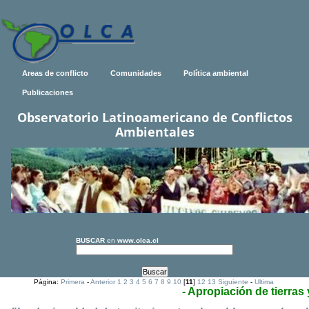
Areas de conflicto
Comunidades
Política ambiental
Publicaciones
Observatorio Latinoamericano de Conflictos
Ambientales
BUSCAR
en
www.olca.cl
Página:
Primera
-
Anterior
1
2
3
4
5
6
7
8
9
10
[
11
]
12
13
Siguiente
-
Ultima
- Apropiación de tierras