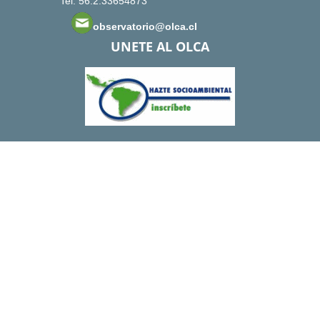
Tel: 56.2.33654873
observatorio@olca.cl
UNETE AL OLCA