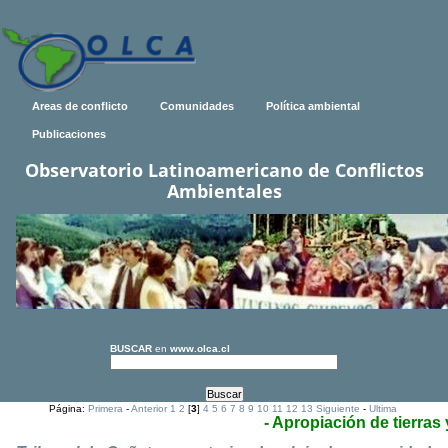
Areas de conflicto
Comunidades
Política ambiental
Publicaciones
Observatorio Latinoamericano de Conflictos
Ambientales
BUSCAR
en
www.olca.cl
Página:
Primera
-
Anterior
1
2
[
3
]
4
5
6
7
8
9
10
11
12
13
Siguiente
-
Ultima
- Apropiación de tierras