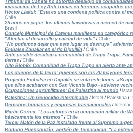
Tribunal de Cañete no autoriza desalojo de comunidades
invocación de Ley Anti Tomas en terrenos ocupados por 
Héctor Llaitul: “Esta es una condena política contra el
Chile
25 años en jaque: los últimos kawahivas a merced de m
Brasil
Concejo Municipal de Catemu manifiesta su categórico r
“Afectan al desarrollo y calidad de vida”
/
Chile
“No podemos dejar que este lugar se destruya” advierte
Embalse Zapallar en el río Diguillín
/
Chile
Ante posible desalojo a comunidad de Trapa Trapa: Fami
tierras
/
Chile
Alto Biobío: Comunidad de Trapa Trapa en alerta ante a
Los dueños de la tierra: quienes son los 20 mayores terr
Proyecto Embalse en Diguillín se vota este lunes: «Si apr
que ellos acabaron con San Vicente Bajo» advierte vecin
Ocupaciones agromilitares: De Palestina al mundo
/
Israe
Palestina: Un Genocidio Interminable
/
Israel
/
Palestina
/
I
Derechos humanos y empresas trasnacionales
/
Internac
Martín Correa: “Los actores en la ocupación militar de W
básicamente los mismos”
/
Chile
Tercer Malón de la Paz instalado frente al Supremo argen
Rodrigo Huenchullán, werkén de Temucuicui: “La extrema