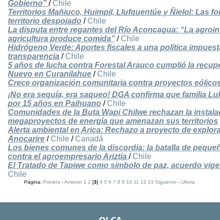
Gobierno”
/
Chile
Territorios Mañiuco, Huimpil, Llufquentúe y Ñielol: Las f
territorio despojado
/
Chile
La disputa entre regantes del Río Aconcagua: “La agroin
agricultura produce comida”
/
Chile
Hidrógeno Verde: Aportes fiscales a una política impuest
transparencia
/
Chile
5 años de lucha contra Forestal Arauco cumplió la recup
Nuevo en Curanilahue
/
Chile
Crece organización comunitaria contra proyectos eólico
¡No era sequía, era saqueo! DGA confirma que familia Lu
por 15 años en Paihuano
/
Chile
Comunidades de la Buta Wapi Chilwe rechazan la instal
megaproyectos de energía que amenazan sus territorios
Alerta ambiental en Arica: Rechazo a proyecto de explor
Anocarire
/
Chile
/
Canadá
Los bienes comunes de la discordia: la batalla de pequeñ
contra el agroempresario Ariztía
/
Chile
El Tratado de Tapiwe como símbolo de paz, acuerdo vige
Chile
Página:
Primera
-
Anterior
1
2
[
3
]
4
5
6
7
8
9
10
11
12
13
Siguiente
-
Ultima