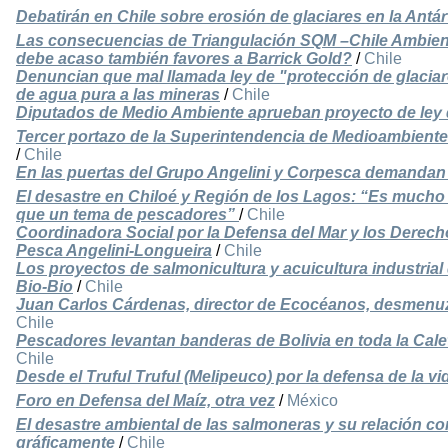
Debatirán en Chile sobre erosión de glaciares en la Antár
Las consecuencias de Triangulación SQM –Chile Ambient
debe acaso también favores a Barrick Gold?
/
Chile
Denuncian que mal llamada ley de "protección de glaciar
de agua pura a las mineras
/
Chile
Diputados de Medio Ambiente aprueban proyecto de ley 
Tercer portazo de la Superintendencia de Medioambiente
/
Chile
En las puertas del Grupo Angelini y Corpesca demandan
El desastre en Chiloé y Región de los Lagos: “Es much
que un tema de pescadores”
/
Chile
Coordinadora Social por la Defensa del Mar y los Derech
Pesca Angelini-Longueira
/
Chile
Los proyectos de salmonicultura y acuicultura industria
Bio-Bio
/
Chile
Juan Carlos Cárdenas, director de Ecocéanos, desmenuza
Chile
Pescadores levantan banderas de Bolivia en toda la Cale
Chile
Desde el Truful Truful (Melipeuco) por la defensa de la vi
Foro en Defensa del Maíz, otra vez
/
México
El desastre ambiental de las salmoneras y su relación con
gráficamente
/
Chile