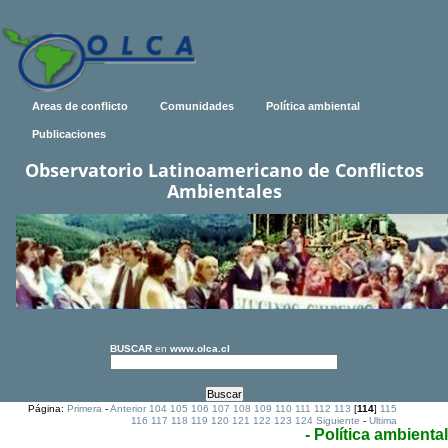
Areas de conflicto
Comunidades
Política ambiental
Publicaciones
Observatorio Latinoamericano de Conflictos
Ambientales
BUSCAR
en
www.olca.cl
Página:
Primera
-
Anterior
104
105
106
107
108
109
110
111
112
113
[
114
]
115
116
117
118
119
120
121
122
123
124
Siguiente
-
Ultima
- Política ambiental