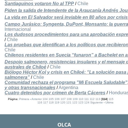
Santiaguinos votaron No al TPP
/
Chile
Piden la salida de Intendente de la Araucanía Andrés Jo
La vida en El Salvador será inviable en 80 años por crisi
Campo Jurásico: Syngenta, DuPont, Monsanto: la guerra
Internacional
Los dudosos procedimientos para una aprobación expre
/
Chile
Las pruebas que identifican a los políticos que recibiero
Chile
Chilenos residentes en Suecia “funaron” a Bachelet en 
Despojo salmonero, resistencias insulares y el mensaje 
australes de Chiloé
/
Chile
Biólogo Héctor Kol y crisis en Chiloé: “La solución pasa p
salmonera”
/
Chile
Comunidad rechaza el programa "Mi Escuela Saludable"
y otras transnacionales
/
Argentina
Cuatro detenidos por crimen de Berta Cáceres
/
Hondura
Página:
Primera
-
Anterior
104
105
106
107
108
109
110
111
112
113
[
114
]
115
116
117
118
119
120
121
122
123
124
Siguiente
-
Ultima
OLCA