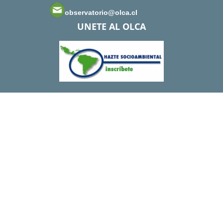
observatorio@olca.cl
UNETE AL OLCA