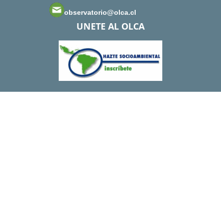
observatorio@olca.cl
UNETE AL OLCA