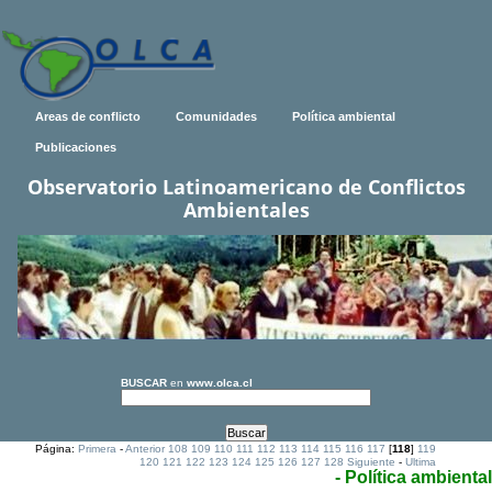
Areas de conflicto
Comunidades
Política ambiental
Publicaciones
Observatorio Latinoamericano de Conflictos
Ambientales
BUSCAR
en
www.olca.cl
Página:
Primera
-
Anterior
108
109
110
111
112
113
114
115
116
117
[
118
]
119
120
121
122
123
124
125
126
127
128
Siguiente
-
Ultima
- Política ambiental