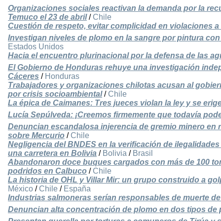
Organizaciones sociales reactivan la demanda por la re
Temuco el 23 de abril
/
Chile
Cuestión de respeto, evitar complicidad en violaciones
Investigan niveles de plomo en la sangre por pintura co
Estados Unidos
Hacia el encuentro plurinacional por la defensa de las agu
El Gobierno de Honduras rehuye una investigación indep
Cáceres
/
Honduras
Trabajadores y organizaciones chilotas acusan al gobier
por crisis socioambiental
/
Chile
La épica de Caimanes: Tres jueces violan la ley y se eri
Lucía Sepúlveda: ¡Creemos firmemente que todavía pode
Denuncian escandalosa injerencia de gremio minero en ra
sobre Mercurio
/
Chile
Negligencia del BNDES en la verificación de ilegalidade
una carretera en Bolivia
/
Bolivia
/
Brasil
Abandonaron doce buques cargados con más de 100 ton
podridos en Calbuco
/
Chile
La historia de OHL y Villar Mir: un grupo construido a g
México
/
Chile
/
España
Industrias salmoneras serían responsables de muerte de
Denuncian alta concentración de plomo en dos tipos de 