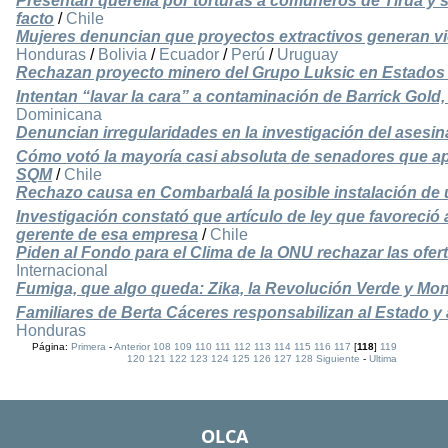
Presentan querella por torturas a comuneros de Tirúa y
facto
/
Chile
Mujeres denuncian que proyectos extractivos generan vi
Honduras
/
Bolivia
/
Ecuador
/
Perú
/
Uruguay
Rechazan proyecto minero del Grupo Luksic en Estados
Intentan “lavar la cara” a contaminación de Barrick Gol
Dominicana
Denuncian irregularidades en la investigación del asesi
Cómo votó la mayoría casi absoluta de senadores que apr
SQM
/
Chile
Rechazo causa en Combarbalá la posible instalación de u
Investigación constató que artículo de ley que favoreció
gerente de esa empresa
/
Chile
Piden al Fondo para el Clima de la ONU rechazar las ofer
Internacional
Fumiga, que algo queda: Zika, la Revolución Verde y Mo
Familiares de Berta Cáceres responsabilizan al Estado y
Honduras
Página:
Primera
-
Anterior
108
109
110
111
112
113
114
115
116
117
[
118
]
119
120
121
122
123
124
125
126
127
128
Siguiente
-
Ultima
OLCA