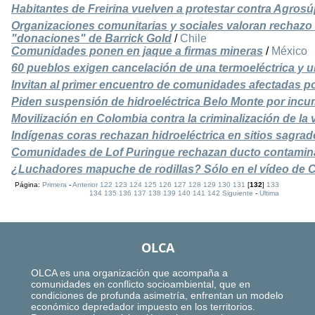
Habitantes de Freirina vuelven a protestar contra Agrosú
Organizaciones comunitarias y sociales valoran rechazo 
"donaciones" de Barrick Gold
/
Chile
Comunidades ponen en jaque a firmas mineras
/
México
60 pueblos exigen cancelación de una termoeléctrica y 
Invitan al primer encuentro de comunidades afectadas po
Piden suspensión de hidroeléctrica Belo Monte por incu
Movilización en Colombia contra la criminalización de la
Indígenas coras rechazan hidroeléctrica en sitios sagrad
Comunidades de Lof Puringue rechazan ducto contamin
¿Luchadores mapuche de rodillas? Sólo en el vídeo de 
Página:
Primera
-
Anterior
122
123
124
125
126
127
128
129
130
131
[
132
]
133
134
135
136
137
138
139
140
141
142
Siguiente
-
Ultima
OLCA
OLCA es una organización que acompaña a
comunidades en conflicto socioambiental, que en
condiciones de profunda asimetría, enfrentan un modelo
económico depredador impuesto en los territorios.