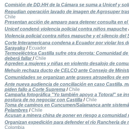
Comisión de DD.HH de la Cámara se suma a Unicef y soli
Repudian operación lavado de imagen de Agrosuper tras
Chile
Presentan acción de amparo para detener consulta en el
Unicef condenó violencia policial contra niños mapuche
Violencia policial contra niños mapuche y el silencio de
Corte Interamericana condena a Ecuador por violar los 
Sarayaku
/
Ecuador
Termoeléctrica Castilla sufre otra derrota: Comunidad de 
deberá fallar
/
Chile
Agreden a mujeres y niñas en violento desalojo de co
Mehuín rechaza ducto de CELCO ante Consejo de Minist
Comunidades se organizan ante graves atropellos de em
Ante nueva audiencia de conciliación en caso Castilla, 
piden fallo a Corte Suprema
/
Chile
Campaña fotográfica "Yo también apoyo a Totoral" se inst
postura de no negociar con Castilla
/
Chile
Toma de caminos en Cuncumen/Salamanca ante sistemát
Pelambres
/
Chile
Acusan a minera china de poner en riesgo a comunidad 
Organizan expedición para defender el río Ranchería de
Colombia