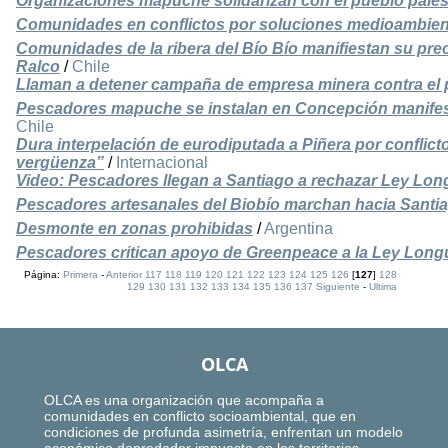
Organizaciones mapuche solidarizan con el pueblo pales
Comunidades en conflictos por soluciones medioambien
Comunidades de la ribera del Bío Bío manifiestan su preo
Ralco
/
Chile
Llaman a detener campaña de empresa minera contra el 
Pescadores mapuche se instalan en Concepción manifes
Chile
Dura interpelación de eurodiputada a Piñera por conflic
vergüenza”
/
Internacional
Video: Pescadores llegan a Santiago a rechazar Ley Lon
Pescadores artesanales del Biobío marchan hacia Santi
Desmonte en zonas prohibidas
/
Argentina
Pescadores critican apoyo de Greenpeace a la Ley Longue
Página:
Primera
-
Anterior
117
118
119
120
121
122
123
124
125
126
[
127
]
128
129
130
131
132
133
134
135
136
137
Siguiente
-
Ultima
OLCA
OLCA es una organización que acompaña a
comunidades en conflicto socioambiental, que en
condiciones de profunda asimetría, enfrentan un modelo