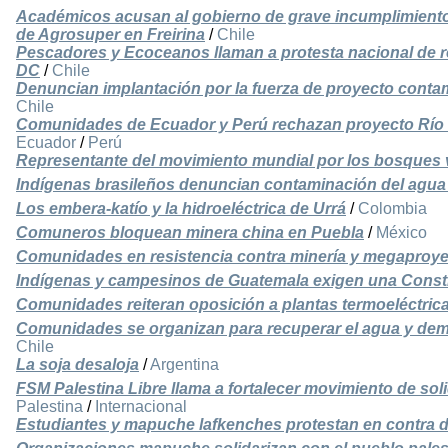
Académicos acusan al gobierno de grave incumplimiento
de Agrosuper en Freirina
/
Chile
Pescadores y Ecoceanos llaman a protesta nacional de r
DC
/
Chile
Denuncian implantación por la fuerza de proyecto conta
Chile
Comunidades de Ecuador y Perú rechazan proyecto Río B
Ecuador
/
Perú
Representante del movimiento mundial por los bosques v
Indígenas brasileños denuncian contaminación del agua e
Los embera-katío y la hidroeléctrica de Urrá
/
Colombia
Comuneros bloquean minera china en Puebla
/
México
Comunidades en resistencia contra minería y megaproy
Indígenas y campesinos de Guatemala exigen una Const
Comunidades reiteran oposición a plantas termoeléctric
Comunidades se organizan para recuperar el agua y dem
Chile
La soja desaloja
/
Argentina
FSM Palestina Libre llama a fortalecer movimiento de sol
Palestina
/
Internacional
Estudiantes y mapuche lafkenches protestan en contra de